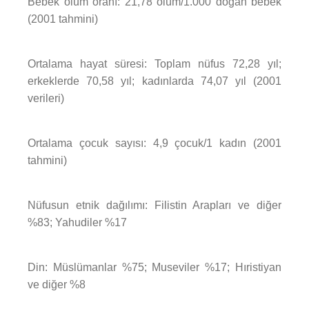
Bebek ölüm oranı: 21,78 ölüm/1.000 doğan bebek
(2001 tahmini)
Ortalama hayat süresi: Toplam nüfus 72,28 yıl;
erkeklerde 70,58 yıl; kadınlarda 74,07 yıl (2001
verileri)
Ortalama çocuk sayısı: 4,9 çocuk/1 kadın (2001
tahmini)
Nüfusun etnik dağılımı: Filistin Arapları ve diğer
%83; Yahudiler %17
Din: Müslümanlar %75; Museviler %17; Hıristiyan
ve diğer %8