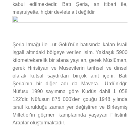
kabul edilmektedir. Batı Şeria, an itibari ile,
meşruiyette, hiçbir devlete ait değildir.
Şeria Irmağı ile Lut Gölü'nün batısında kalan İsrail
işgali altındaki bölgeye verilen isim. Yaklaşık 5900
kilometrekarelik bir alana yayılan, gerek Müslüman,
gerek Hıristiyan ve Musevilerin tarihsel ve dinsel
olarak kutsal saydıkları birçok anıt içerir. Batı
Şeria'nın bir diğer adı da Mavera-i Ürdün'dğr.
Nüfusu 1990 sayımına göre Kudüs dahil 1 058
122'dir. Nüfusun 875 000'den çouğu 1948 yılında
;srail kurulduğu zaman yer değiştiren ve Birleşmiş
Milletler'in göçmen kamplarında yaşayan Filistinli
Araplar oluşturmaktadır.