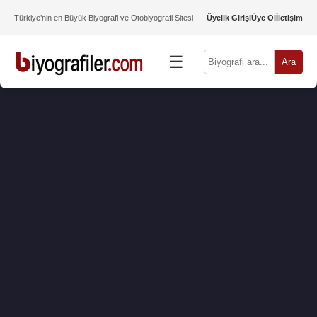
Türkiye’nin en Büyük Biyografi ve Otobiyografi Sitesi
Üyelik Girişi
Üye Ol
İletişim
☰
Ara