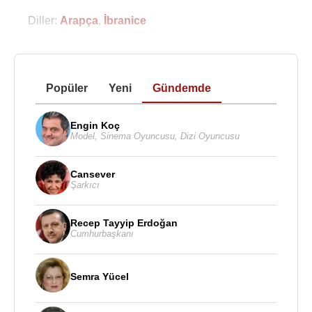
Diller:
Arapça
,
İbranice
Popüler
Yeni
Gündemde
Engin Koç
Model
,
Sinema Oyuncusu
,
Dizi Oyuncusu
Cansever
Şarkıcı
Recep Tayyip Erdoğan
Cumhurbaşkanı
Semra Yücel