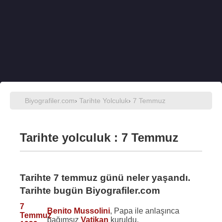
Biyografiler.com
›
Tarihte Yolculuk
›
7 Temmuz
Tarihte yolculuk : 7 Temmuz
Tarihte 7 temmuz günü neler yaşandı.
Tarihte bugün Biyografiler.com
7
Benito Mussolini
, Papa ile anlaşınca
Temmuz
bağımsız
Vatikan
kuruldu.