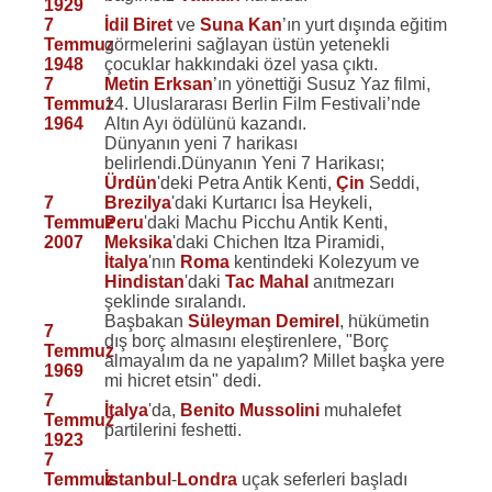
1929
7
İdil Biret
ve
Suna Kan
’ın yurt dışında eğitim
Temmuz
görmelerini sağlayan üstün yetenekli
1948
çocuklar hakkındaki özel yasa çıktı.
7
Metin Erksan
’ın yönettiği Susuz Yaz filmi,
Temmuz
14. Uluslararası Berlin Film Festivali’nde
1964
Altın Ayı ödülünü kazandı.
Dünyanın yeni 7 harikası
belirlendi.Dünyanın Yeni 7 Harikası;
Ürdün
'deki Petra Antik Kenti,
Çin
Seddi,
7
Brezilya
'daki Kurtarıcı İsa Heykeli,
Temmuz
Peru
'daki Machu Picchu Antik Kenti,
2007
Meksika
'daki Chichen Itza Piramidi,
İtalya
'nın
Roma
kentindeki Kolezyum ve
Hindistan
'daki
Tac Mahal
anıtmezarı
şeklinde sıralandı.
Başbakan
Süleyman Demirel
, hükümetin
7
dış borç almasını eleştirenlere, "Borç
Temmuz
almayalım da ne yapalım? Millet başka yere
1969
mi hicret etsin" dedi.
7
İtalya
'da,
Benito Mussolini
muhalefet
Temmuz
partilerini feshetti.
1923
7
Temmuz
İstanbul
-
Londra
uçak seferleri başladı