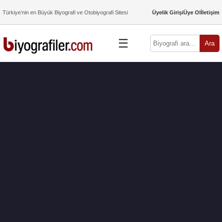
Türkiye’nin en Büyük Biyografi ve Otobiyografi Sitesi
Üyelik Girişi
Üye Ol
İletişim
☰
Ara