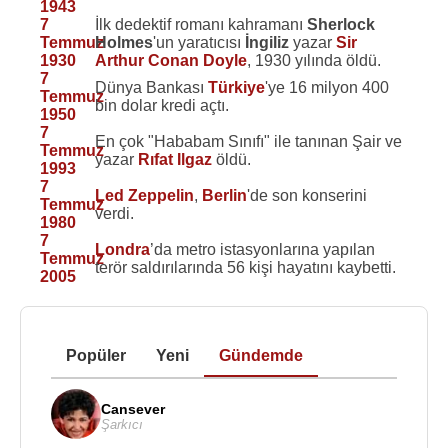
1943
7
İlk dedektif romanı kahramanı
Sherlock
Temmuz
Holmes
'un yaratıcısı
İngiliz
yazar
Sir
1930
Arthur Conan Doyle
, 1930 yılında öldü.
7
Dünya Bankası
Türkiye
'ye 16 milyon 400
Temmuz
bin dolar kredi açtı.
1950
7
En çok "Hababam Sınıfı" ile tanınan Şair ve
Temmuz
yazar
Rıfat Ilgaz
öldü.
1993
7
Led Zeppelin
,
Berlin
'de son konserini
Temmuz
verdi.
1980
7
Londra
’da metro istasyonlarına yapılan
Temmuz
terör saldırılarında 56 kişi hayatını kaybetti.
2005
Popüler
Yeni
Gündemde
Cansever
Şarkıcı