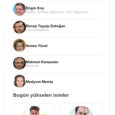
Engin Koç
Model
,
Sinema Oyuncusu
,
Dizi Oyuncusu
Recep Tayyip Erdoğan
Cumhurbaşkanı
Semra Yücel
Mahmut Karaaslan
Bürokrat
Medyum Memiş
Bugün yükselen isimler