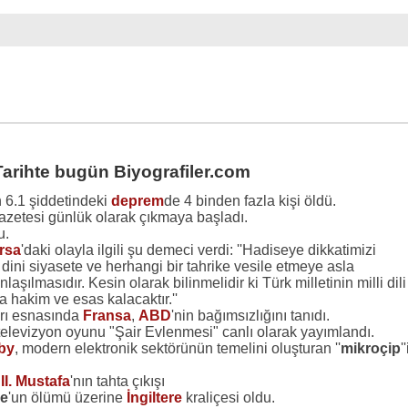
Tarihte bugün Biyografiler.com
 6.1 şiddetindeki
deprem
de 4 binden fazla kişi öldü.
azetesi günlük olarak çıkmaya başladı.
u.
rsa
'daki olayla ilgili şu demeci verdi: ''Hadiseye dikkatimizi
dini siyasete ve herhangi bir tahrike vesile etmeye asla
lmasıdır. Kesin olarak bilinmelidir ki Türk milletinin milli dili
a hakim ve esas kalacaktır.''
rı esnasında
Fransa
,
ABD
'nin bağımsızlığını tanıdı.
k televizyon oyunu "Şair Evlenmesi" canlı olarak yayımlandı.
by
, modern elektronik sektörünün temelini oluşturan ''
mikroçip
'
e
II. Mustafa
'nın tahta çıkışı
ge
'un ölümü üzerine
İngiltere
kraliçesi oldu.