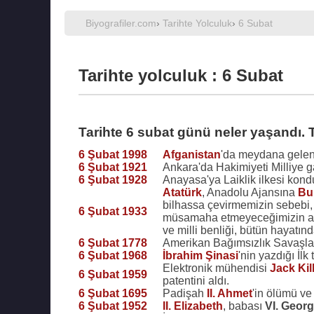
Biyografiler.com
›
Tarihte Yolculuk
›
6 Subat
Tarihte yolculuk : 6 Subat
Tarihte 6 subat günü neler yaşandı. 
6 Şubat 1998
Afganistan
'da meydana gelen
6 Şubat 1921
Ankara'da Hakimiyeti Milliye g
6 Şubat 1928
Anayasa'ya Laiklik ilkesi kond
Atatürk
, Anadolu Ajansına
Bu
bilhassa çevirmemizin sebebi, 
6 Şubat 1933
müsamaha etmeyeceğimizin anlaşı
ve milli benliği, bütün hayatınd
6 Şubat 1778
Amerikan Bağımsızlık Savaşla
6 Şubat 1968
İbrahim Şinasi
'nin yazdığı İl
Elektronik mühendisi
Jack Kil
6 Şubat 1959
patentini aldı.
6 Şubat 1695
Padişah
II. Ahmet
'in ölümü v
6 Şubat 1952
II. Elizabeth
, babası
VI. Geor