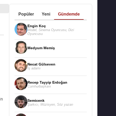
Popüler
Yeni
Gündemde
Engin Koç
Model
,
Sinema Oyuncusu
,
Dizi
Oyuncusu
Medyum Memiş
Necat Gülseven
İş adamı
Recep Tayyip Erdoğan
Cumhurbaşkanı
'in
Semicenk
Şarkıcı
,
Müzisyen
,
Söz yazarı