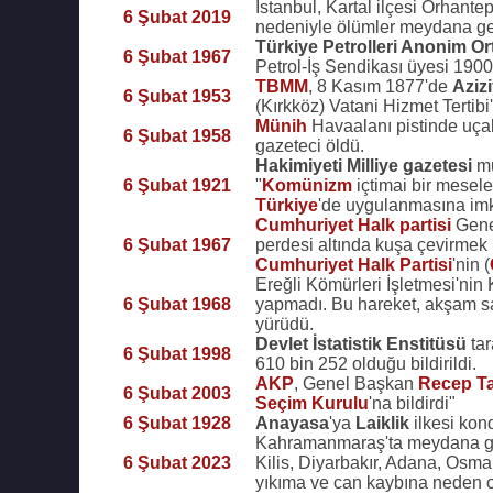
İstanbul, Kartal ilçesi Orhant
6 Şubat 2019
nedeniyle ölümler meydana ge
Türkiye Petrolleri Anonim Ort
6 Şubat 1967
Petrol-İş Sendikası üyesi 1900 i
TBMM
, 8 Kasım 1877'de
Aziz
6 Şubat 1953
(Kırkköz) Vatani Hizmet Tertibi
Münih
Havaalanı pistinde uça
6 Şubat 1958
gazeteci öldü.
Hakimiyeti Milliye gazetesi
mu
6 Şubat 1921
"
Komünizm
içtimai bir mesele
Türkiye
'de uygulanmasına imk
Cumhuriyet Halk partisi
Gene
6 Şubat 1967
perdesi altında kuşa çevirmek 
Cumhuriyet Halk Partisi
'nin (
Ereğli Kömürleri İşletmesi'nin 
6 Şubat 1968
yapmadı. Bu hareket, akşam saa
yürüdü.
Devlet İstatistik Enstitüsü
tar
6 Şubat 1998
610 bin 252 olduğu bildirildi.
AKP
, Genel Başkan
Recep T
6 Şubat 2003
Seçim Kurulu
'na bildirdi"
6 Şubat 1928
Anayasa
'ya
Laiklik
ilkesi kon
Kahramanmaraş'ta meydana ge
6 Şubat 2023
Kilis, Diyarbakır, Adana, Osm
yıkıma ve can kaybına neden o