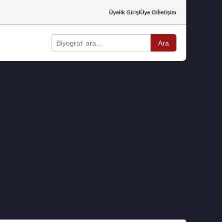
Üyelik Girişi
Üye Ol
İletişim
Ara