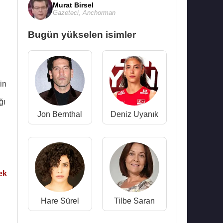
Murat Birsel
Gazeteci
,
Anchorman
Bugün yükselen isimler
in
ğı
Jon Bernthal
Deniz Uyanık
ek
Hare Sürel
Tilbe Saran