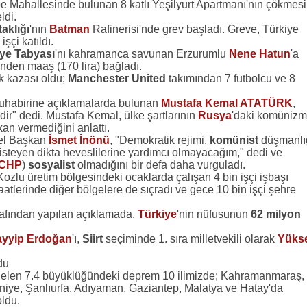
epe Mahallesinde bulunan 8 katlı Yeşilyurt Apartmanı'nın çökmesi
ldi.
aklığı
'nın
Batman
Rafinerisi'nde grev başladı. Greve, Türkiye
şçi katıldı.
iye Tabyası
'nı kahramanca savunan Erzurumlu
Nene Hatun
'a
'nden maaş (170 lira) bağladı.
k kazası oldu;
Manchester United
takımından 7 futbolcu ve 8
habirine açıklamalarda bulunan
Mustafa Kemal ATATÜRK
,
dir" dedi. Mustafa Kemal, ülke şartlarının
Rusya
'daki komünizm
an vermediğini anlattı.
l Başkan
İsmet İnönü
, "Demokratik rejimi,
komünist
düşmanlı
isteyen dikta heveslilerine yardımcı olmayacağım," dedi ve
CHP
)
sosyalist
olmadığını bir defa daha vurguladı.
Kozlu üretim bölgesindeki ocaklarda çalışan 4 bin işçi işbaşı
tlerinde diğer bölgelere de sıçradı ve gece 10 bin işçi şehre
afından yapılan açıklamada,
Türkiye
'nin nüfusunun
62 milyon
ayyip Erdoğan
'ı,
Siirt
seçiminde 1. sıra milletvekili olarak
Yüks
du
len 7.4 büyüklüğündeki deprem 10 ilimizde; Kahramanmaraş,
aniye, Şanlıurfa, Adıyaman, Gaziantep, Malatya ve Hatay'da
ldu.