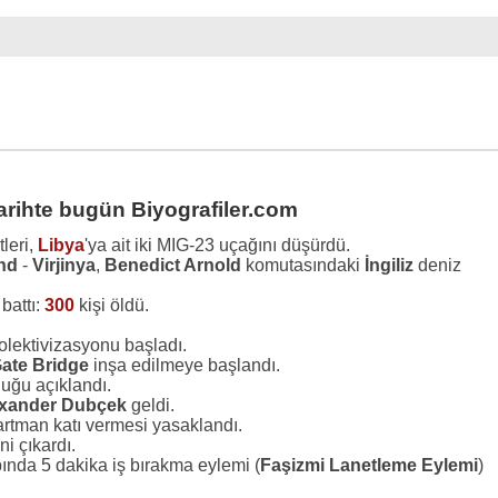
arihte bugün Biyografiler.com
tleri,
Libya
'ya ait iki MIG-23 uçağını düşürdü.
nd
-
Virjinya
,
Benedict Arnold
komutasındaki
İngiliz
deniz
battı:
300
kişi öldü.
kolektivizasyonu başladı.
ate Bridge
inşa edilmeye başlandı.
duğu açıklandı.
xander Dubçek
geldi.
artman katı vermesi yasaklandı.
'ni çıkardı.
ında 5 dakika iş bırakma eylemi (
Faşizmi Lanetleme Eylemi
)