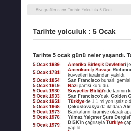
Biyografiler.com
›
Tarihte Yolculuk
›
5 Ocak
Tarihte yolculuk : 5 Ocak
Tarihte 5 ocak günü neler yaşandı. T
5 Ocak 1989
Amerika Birleşik Devletleri
je
Amerikan İç Savaşı
:
Richmo
5 Ocak 1781
kuvvetleri tarafından yakıldı.
5 Ocak 1854
San Francisco
buharlı gemisi 
5 Ocak 1919
Nazi
partisi kuruldu.
5 Ocak 1930
Sovyetler Birliği
'nde tarımın 
5 Ocak 1933
San Francisco
'daki
Golden G
5 Ocak 1951
Türkiye
'de 1,1 milyon işsiz ol
5 Ocak 1968
Çekoslovakya
'da iktidara
Ale
5 Ocak 1973
Bankaların ikramiye olarak ap
5 Ocak 1978
Yılmaz Yalçıner
Şura Dergisi
DİSK
'in çağrısıyla
Türkiye
çap
5 Ocak 1979
yapıldı.