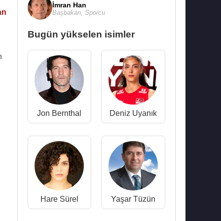
İmran Han
an
Başbakan
,
Sporcu
Bugün yükselen isimler
n
Jon Bernthal
Deniz Uyanık
Hare Sürel
Yaşar Tüzün