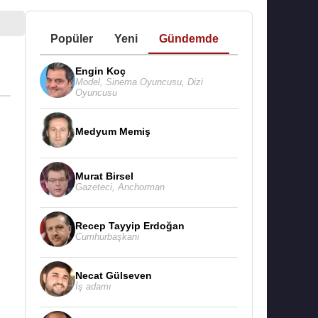
Popüler
Yeni
Gündemde
Engin Koç
Model
,
Sinema Oyuncusu
,
Dizi
Oyuncusu
Medyum Memiş
Murat Birsel
Gazeteci
,
Anchorman
Recep Tayyip Erdoğan
Cumhurbaşkanı
Necat Gülseven
İş adamı