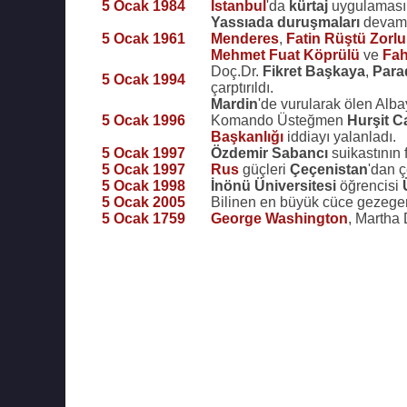
5 Ocak 1984
İstanbul
'da
kürtaj
uygulaması 
Yassıada duruşmaları
devam 
5 Ocak 1961
Menderes
,
Fatin Rüştü Zorlu
Mehmet Fuat Köprülü
ve
Fah
Doç.Dr.
Fikret Başkaya
,
Parad
5 Ocak 1994
çarptırıldı.
Mardin
'de vurularak ölen Alb
5 Ocak 1996
Komando Üsteğmen
Hurşit C
Başkanlığı
iddiayı yalanladı.
5 Ocak 1997
Özdemir Sabancı
suikastının 
5 Ocak 1997
Rus
güçleri
Çeçenistan
'dan ç
5 Ocak 1998
İnönü Üniversitesi
öğrencisi
5 Ocak 2005
Bilinen en büyük cüce gezeg
5 Ocak 1759
George Washington
, Martha 