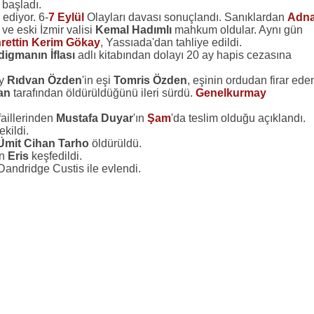
başladı.
ediyor. 6-
7 Eylül
Olayları davası sonuçlandı. Sanıklardan
Adn
ve eski İzmir valisi
Kemal Hadımlı
mahkum oldular. Aynı gün
rettin Kerim Gökay
, Yassıada'dan tahliye edildi.
igmanın İflası
adlı kitabından dolayı 20 ay hapis cezasına
ay
Rıdvan Özden
'in eşi
Tomris Özden
, eşinin ordudan firar ede
an
tarafından öldürüldüğünü ileri sürdü.
Genelkurmay
faillerinden
Mustafa Duyar
'ın
Şam
'da teslim olduğu açıklandı.
ekildi.
Ümit Cihan Tarho
öldürüldü.
en
Eris
keşfedildi.
Dandridge Custis ile evlendi.