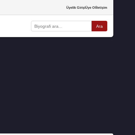
Üyelik Girişi
Üye Ol
İletişim
Ara