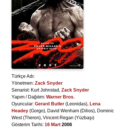
Türkçe Adı:
Yönetmen:
Zack Snyder
Senarist:
Kurt Johnstad
,
Zack Snyder
Yapım / Dağıtım:
Warner Bros.
Oyuncular:
Gerard Butler
(Leonidas),
Lena
Headey
(Gorgo),
David Wenham
(Dilios),
Dominic
West
(Theron),
Vincent Regan
(Yüzbaşı)
Gösterim Tarihi:
16 Mart
2006