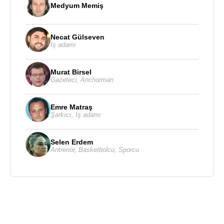
Medyum Memiş
Necat Gülseven
İş adamı
Murat Birsel
Gazeteci
,
Anchorman
Emre Matraş
Şarkıcı
,
İş adamı
Selen Erdem
Antrenör
,
Basketbolcu
,
Sporcu