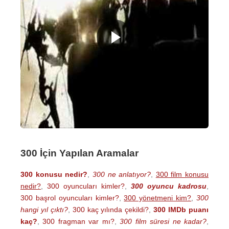
300 İçin Yapılan Aramalar
300 konusu nedir?
,
300 ne anlatıyor?
,
300 film konusu
nedir?
,
300 oyuncuları kimler?
,
300 oyuncu kadrosu
,
300 başrol oyuncuları kimler?
,
300 yönetmeni kim?
,
300
hangi yıl çıktı?
,
300 kaç yılında çekildi?
,
300 IMDb puanı
kaç?
,
300 fragman var mı?
,
300 film süresi ne kadar?
,