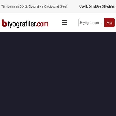
Türkiye’nin en Büyük Biyografi ve Otobiyografi Sitesi
Üyelik Girişi
Üye Ol
İletişim
☰
Ara