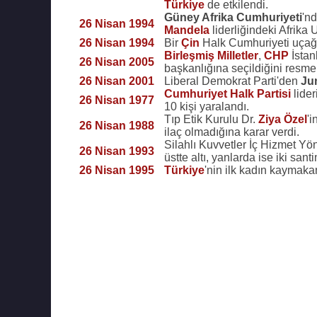
Türkiye
de etkilendi.
Güney Afrika Cumhuriyeti
'nd
26 Nisan 1994
Mandela
liderliğindeki Afrika 
26 Nisan 1994
Bir
Çin
Halk Cumhuriyeti uçağ
Birleşmiş Milletler
,
CHP
İstan
26 Nisan 2005
başkanlığına seçildiğini resme
26 Nisan 2001
Liberal Demokrat Parti'den
Ju
Cumhuriyet Halk Partisi
lider
26 Nisan 1977
10 kişi yaralandı.
Tıp Etik Kurulu Dr.
Ziya Özel
'i
26 Nisan 1988
ilaç olmadığına karar verdi.
Silahlı Kuvvetler İç Hizmet Yön
26 Nisan 1993
üstte altı, yanlarda ise iki san
26 Nisan 1995
Türkiye
'nin ilk kadın kaymaka