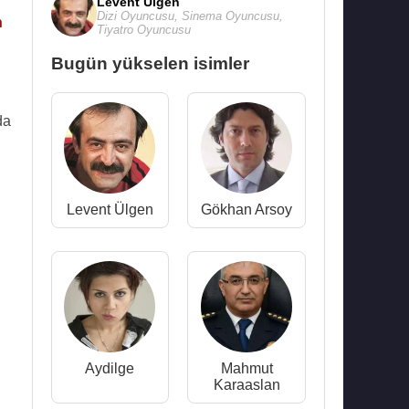
Levent Ülgen
Dizi Oyuncusu
,
Sinema Oyuncusu
,
n
Tiyatro Oyuncusu
Bugün yükselen isimler
da
Levent Ülgen
Gökhan Arsoy
Aydilge
Mahmut
Karaaslan