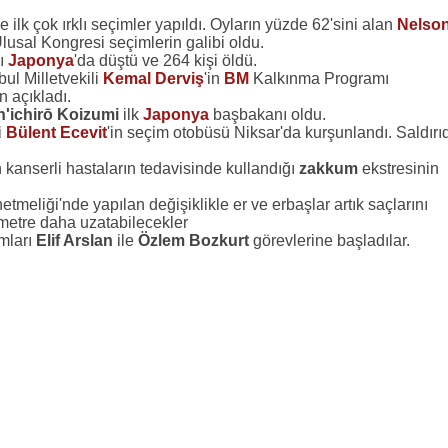
e ilk çok ırklı seçimler yapıldı. Oyların yüzde 62'sini alan
Nelso
Ulusal Kongresi seçimlerin galibi oldu.
ı
Japonya
'da düştü ve 264 kişi öldü.
bul Milletvekili
Kemal Derviş
'in
BM
Kalkınma Programı
n açıkladı.
n'ichirō Koizumi
ilk
Japonya
başbakanı oldu.
i
Bülent Ecevit
'in seçim otobüsü Niksar'da kurşunlandı. Saldırı
n kanserli hastaların tedavisinde kullandığı
zakkum
ekstresinin
etmeliği'nde yapılan değişiklikle er ve erbaşlar artık saçlarını
timetre daha uzatabilecekler
mları
Elif Arslan
ile
Özlem Bozkurt
görevlerine başladılar.