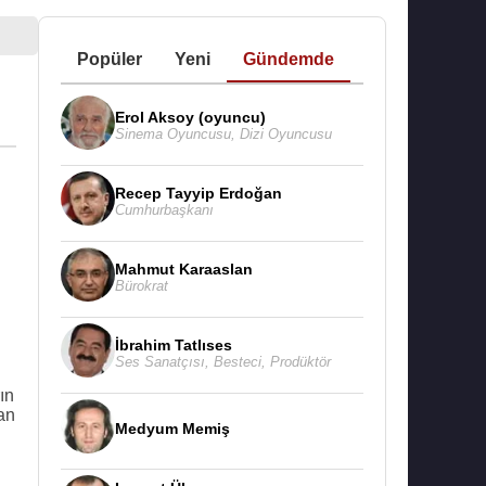
Popüler
Yeni
Gündemde
Erol Aksoy (oyuncu)
Sinema Oyuncusu
,
Dizi Oyuncusu
Recep Tayyip Erdoğan
Cumhurbaşkanı
Mahmut Karaaslan
Bürokrat
İbrahim Tatlıses
Ses Sanatçısı
,
Besteci
,
Prodüktör
ın
an
Medyum Memiş