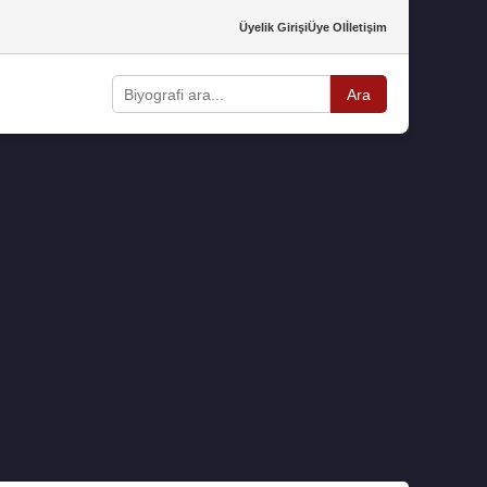
Üyelik Girişi
Üye Ol
İletişim
Ara