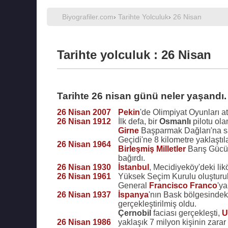
Biyografiler.com
›
Tarihte Yolculuk
›
26 Nisan
Tarihte yolculuk : 26 Nisan
Tarihte 26 nisan günü neler yaşandı.
26 Nisan 2007
Pekin
'de Olimpiyat Oyunları at
26 Nisan 1912
İlk defa, bir
Osmanlı
pilotu ol
Girne
Başparmak Dağları'na s
Geçidi'ne 8 kilometre yaklaştıl
26 Nisan 1964
Birleşmiş Milletler
Barış Gücü 
bağırdı.
26 Nisan 1930
İstanbul
, Mecidiyeköy'deki likö
26 Nisan 1961
Yüksek Seçim Kurulu oluşturu
General
Francisco Franco
'y
26 Nisan 1937
İspanya
'nın Bask bölgesindek
gerçekleştirilmiş oldu.
Çernobil
faciası gerçekleşti,
U
26 Nisan 1986
yaklaşık 7 milyon kişinin zara