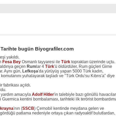
 Tarihte bugün Biyografiler.com
eşi yakıldı.
an
Fesa Bey
Osmanlı tayyaresi ile
Türk
toprakları üzerinde uçtu.
aldırıya geçen
Rum
lar 4
Türk
'ü öldürdüler, Rum güçleri Girne
ar. Aynı gün,
Lefkoşa
'da yürüyüş yapan 5000 Türk kadın,
komutanını yuhalayarak taşladı ve "Türk Ordu'su Kıbrıs'a" diye
r fabrikası açıldı.
ldu.
a yardım amacıyla
Adolf Hitler
'in talebiyle bazı gönüllü havacılar
i Guernica kentini bombalaması, tarihteki ilk terörist bombardım
krayna
'nın (
SSCB
) Çernobil kentinde meydana gelen ve
r gördüğü patlama nedeniyle ortaya çıkan radyoaktif bulutlardan,