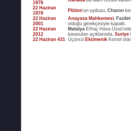
1976
22 Haziran
Plüton
'un uydusu,
Charon
keş
1978
22 Haziran
Anayasa Mahkemesi
,
Fazilet
2001
olduğu gerekçesiyle kapattı.
22 Haziran
Malatya
Erhaç Hava Üssü'nden 
2012
karasuları açıklarında,
Suriye
22 Haziran 431
Üçüncü
Ekümenik
Konsil olan