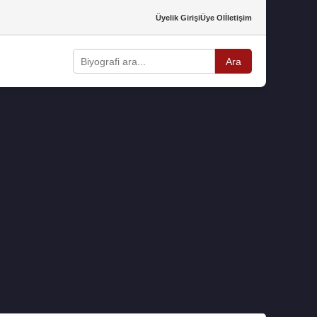
Üyelik Girişi
Üye Ol
İletişim
Ara