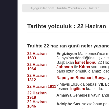
Biyografiler.com
›
Tarihte Yolculuk
›
22 Haziran
Tarihte yolculuk : 22 Haziran
Tarihte 22 haziran günü neler yaşand
22 Haziran
Engizisyon
Mahkemesi'nce m
1633
Dünya'nın döndüğüne ilişkin te
Başbakan
İsmet İnönü
22 Haz
22 Haziran
Johnson
ile
Kıbrıs
sorununu g
1964
barış uzun ömürlü olamaz" ded
22 Haziran
Napolyon Bonapart
,
Rusya
’
1812
6 Mayıs 1910'da babası
VII. 
22 Haziran 1911
resmen
İngiltere
kralı oldu.
22 Haziran
Amasya
Genelgesi yayınlandı
1919
22 Haziran
Adolphe Sax
, saksofonun pate
1846