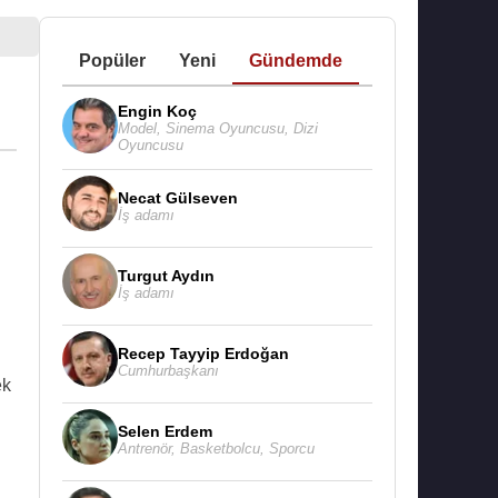
Popüler
Yeni
Gündemde
Engin Koç
Model
,
Sinema Oyuncusu
,
Dizi
Oyuncusu
Necat Gülseven
İş adamı
Turgut Aydın
İş adamı
Recep Tayyip Erdoğan
Cumhurbaşkanı
ek
Selen Erdem
Antrenör
,
Basketbolcu
,
Sporcu