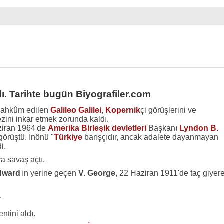
ı. Tarihte bugün Biyografiler.com
ahkûm edilen
Galileo Galilei
,
Kopernik
çi görüşlerini ve
zini inkar etmek zorunda kaldı.
iran 1964'de
Amerika Birleşik devletleri
Başkanı
Lyndon B.
örüştü. İnönü "
Türkiye
barışçıdır, ancak adalete dayanmayan
i.
ya savaş açtı.
Edward
'ın yerine geçen
V. George
, 22 Haziran 1911'de taç giyer
.
ntini aldı.