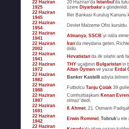
22 Haziran
20 Haziran'da
İstanbul
'da tut
1925
üzere
Diyarbakır
'a gönderildi.
22 Haziran
İller Bankası Kuruluş Kanunu k
1945
22 Haziran
Devlet Malzeme Ofisi kuruldu.
1954
22 Haziran
Almanya
,
SSCB
`yi istila etm
1941
22 Haziran
İran
'da meydana gelen, Richte
2002
öldü.
22 Haziran
Hırvatistan
'da ilk silahlı anti 
1941
22 Haziran
THY
uçağının
Bulgaristan
'ın
1972
Altan Öymen
ve yazar
Erdal 
22 Haziran
Banker Kastelli
adıyla biline
1982
22 Haziran
Futbolcu
Tanju Çolak
39 golle
1988
22 Haziran
Cumhurbaşkanı
Kenan Evren
1987
olmaz"dedi.
22 Haziran
II. Ahmet
, 21. Osmanlı Padişahı
1691
22 Haziran
Erwin Rommel
,
Tobruk
'u ele
1942
22 Haziran
Kanada
'da idam cezası kaldırı