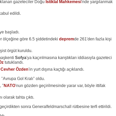
uklanan gazeteciler Doğu
İstiklal Mahkemesi
'nde yargılanmak
abul edildi.
eye başladı.
r ölçeğine göre 6.5 şiddetindeki
deprem
de 261'den fazla kişi
faşist örgüt kuruldu.
 başkenti
Sofya
'ya kaçırılmasına karıştıkları iddiasıyla gazeteci
Öz
tutuklandı.
n
Cevher Özden
'in yurt dışına kaçtığı açıklandı.
 "Avrupa Gol Kralı" oldu.
, "
NATO
'nun gözden geçirilmesinde yarar var, böyle ittifak
 olarak tahta çıktı.
 geçirdikten sonra Generalfeldmarschall rütbesine terfi ettirildi.
ldı.