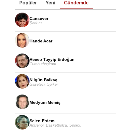
Popüler
Yeni
Gündemde
Cansever
Şarkıcı
Hande Acar
Recep Tayyip Erdoğan
Cumhurbaşkanı
Nilgün Balkaç
Gazeteci
,
Spiker
Medyum Memiş
Selen Erdem
Antrenör
,
Basketbolcu
,
Sporcu