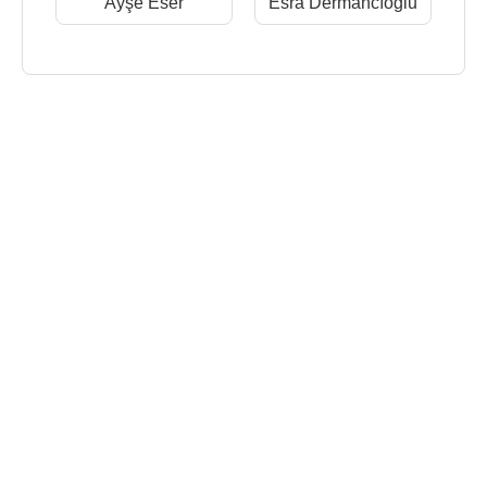
Ayşe Eser
Esra Dermancıoğlu