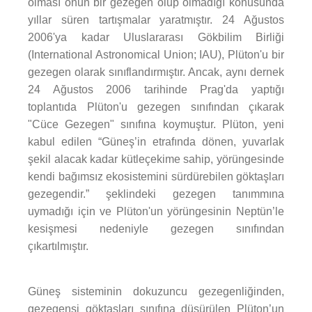
olması onun bir gezegen olup olmadığı konusunda
yıllar süren tartışmalar yaratmıştır. 24 Ağustos
2006'ya kadar Uluslararası Gökbilim Birliği
(International Astronomical Union; IAU), Plüton'u bir
gezegen olarak sınıflandırmıştır. Ancak, aynı dernek
24 Ağustos 2006 tarihinde Prag'da yaptığı
toplantıda Plüton'u gezegen sınıfından çıkarak
"Cüce Gezegen" sınıfına koymuştur. Plüton, yeni
kabul edilen “Güneş’in etrafında dönen, yuvarlak
şekil alacak kadar kütleçekime sahip, yörüngesinde
kendi bağımsız ekosistemini sürdürebilen göktaşları
gezegendir.” şeklindeki gezegen tanımmına
uymadığı için ve Plüton'un yörüngesinin Neptün’le
kesişmesi nedeniyle gezegen sınıfından
çıkartılmıştır.
Güneş sisteminin dokuzuncu gezegenliğinden,
gezegensi göktaşları sınıfına düşürülen Plüton’un