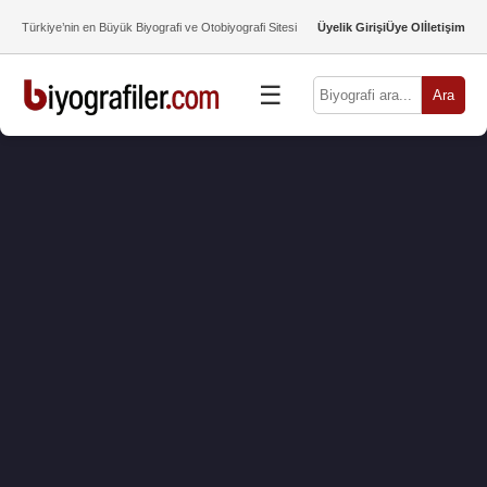
Türkiye’nin en Büyük Biyografi ve Otobiyografi Sitesi
Üyelik Girişi
Üye Ol
İletişim
☰
Ara