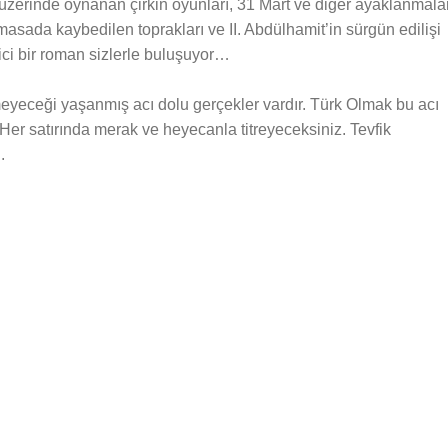
 üzerinde oynanan çirkin oyunları, 31 Mart ve diğer ayaklanmalar
 masada kaybedilen toprakları ve II. Abdülhamit’in sürgün edilişi
yici bir roman sizlerle buluşuyor…
rtemeyeceği yaşanmış acı dolu gerçekler vardır. Türk Olmak bu acı
Her satırında merak ve heyecanla titreyeceksiniz. Tevfik
.