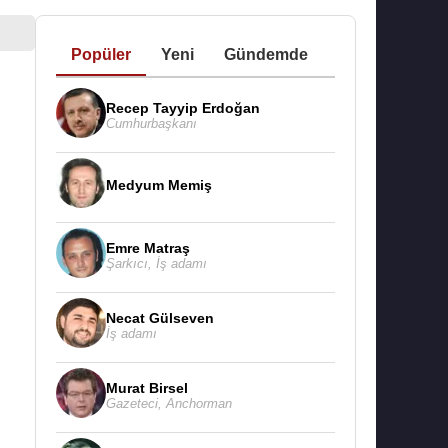
Popüler
Yeni
Gündemde
Recep Tayyip Erdoğan
Cumhurbaşkanı
Medyum Memiş
Emre Matraş
Şarkıcı
,
İş adamı
Necat Gülseven
İş adamı
Murat Birsel
Gazeteci
,
Anchorman