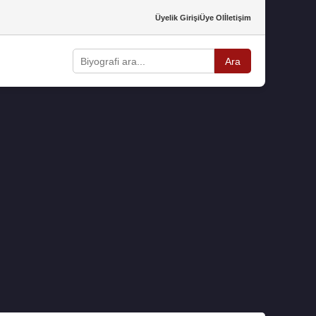
Üyelik Girişi
Üye Ol
İletişim
Ara