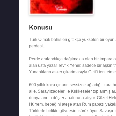
Konusu
Türk Olmak bahisleri gittikçe yükselen bir oyunu
perdesi…
Perde aralandıkça dağılmakta olan bir imparatorl
alan usta yazar Tevfik Yener, sadece bir aşkın tr
Yunanlıların asker çıkartmasıyla Girit’i terk et
600 yıllık koca çınarın sessizce ağladığı, kara b
aile, Saraylızadeler ile Kırkkeseler toplanmışla
dünyalarının düşler anaforuna atıyor. Güzel Hel
Hürrem, bebeğini ateşe atan Rum papazı yakala
Türklerle birlikte gövdesini sürüklüyor. Savaşın