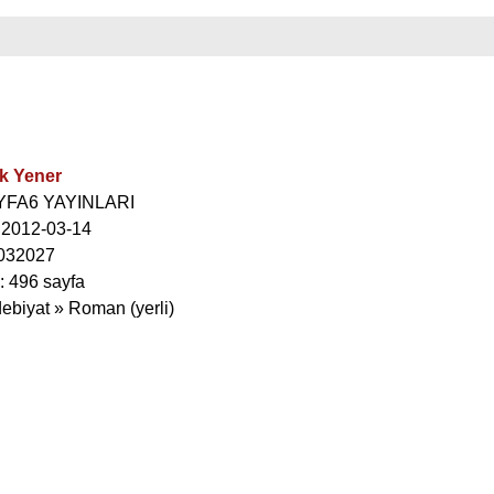
ik Yener
AYFA6 YAYINLARI
: 2012-03-14
032027
: 496 sayfa
debiyat » Roman (yerli)