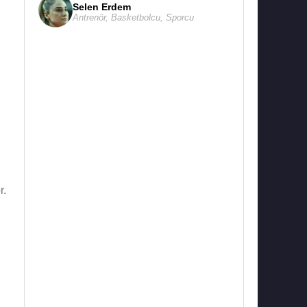
Selen Erdem
Antrenör
,
Basketbolcu
,
Sporcu
r.