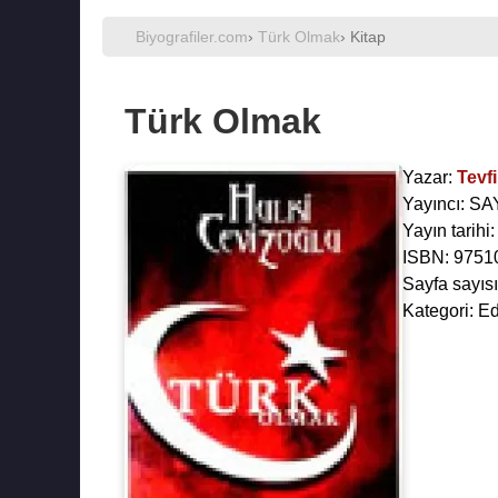
Biyografiler.com
›
Türk Olmak
› Kitap
Türk Olmak
Yazar:
Tevf
Yayıncı: S
Yayın tarihi
ISBN: 9751
Sayfa sayısı
Kategori: E