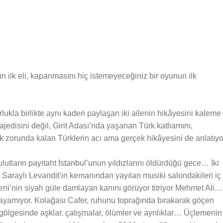
n ilk eli, kapanmasını hiç istemeyeceğiniz bir oyunun ilk
ukla birlikte aynı kaderi paylaşan iki ailenin hikâyesini kaleme
ajedisini değil, Girit Adası’nda yaşanan Türk katliamını,
mek zorunda kalan Türklerin acı ama gerçek hikâyesini de anlatıyo
ulutların payitaht İstanbul’unun yıldızlarını öldürdüğü gece… İki
r. Saraylı Levandit’in kemanından yayılan musiki salondakileri iç
eni’nin siyah güle damlayan kanını görüyor titriyor Mehmet Ali…
yamıyor. Kolağası Cafer, ruhunu toprağında bırakarak göçen
 gölgesinde aşklar, çatışmalar, ölümler ve ayrılıklar… Üçlemenin