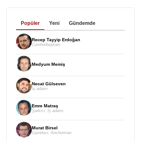
Popüler
Yeni
Gündemde
Recep Tayyip Erdoğan
Cumhurbaşkanı
Medyum Memiş
Necat Gülseven
İş adamı
Emre Matraş
Şarkıcı
,
İş adamı
Murat Birsel
Gazeteci
,
Anchorman