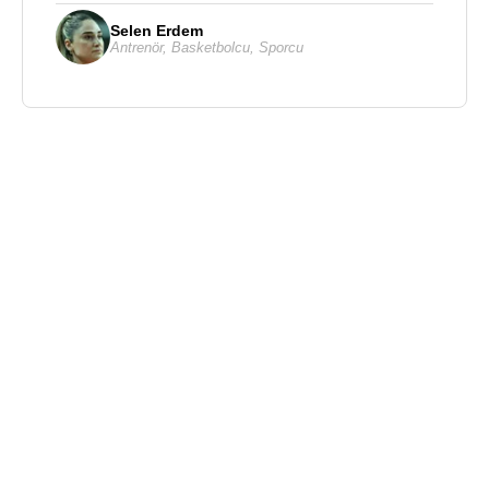
Selen Erdem
Antrenör
,
Basketbolcu
,
Sporcu