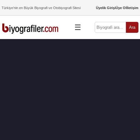
Türkiye’nin en Büyük Biyografi ve Otobiyografi Sitesi
Üyelik Girişi
Üye Ol
İletişim
☰
Ara