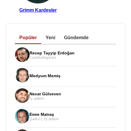
Grimm Kardeşler
Popüler
Yeni
Gündemde
Recep Tayyip Erdoğan
Cumhurbaşkanı
Medyum Memiş
Necat Gülseven
İş adamı
Emre Matraş
Şarkıcı
,
İş adamı