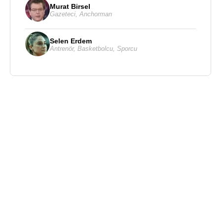
Murat Birsel
Gazeteci
,
Anchorman
Selen Erdem
Antrenör
,
Basketbolcu
,
Sporcu