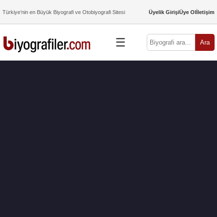
Türkiye’nin en Büyük Biyografi ve Otobiyografi Sitesi
Üyelik Girişi
Üye Ol
İletişim
☰
Ara