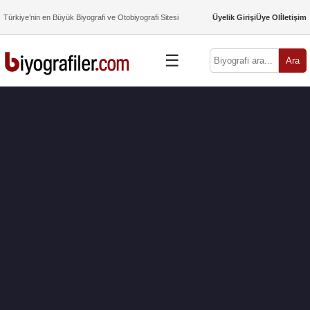
Türkiye’nin en Büyük Biyografi ve Otobiyografi Sitesi
Üyelik Girişi
Üye Ol
İletişim
☰
Ara