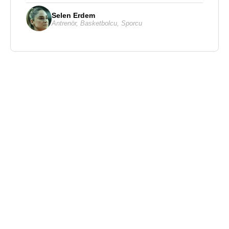
Selen Erdem
Antrenör
,
Basketbolcu
,
Sporcu