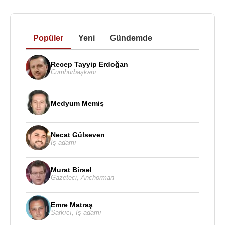
Popüler
Yeni
Gündemde
Recep Tayyip Erdoğan
Cumhurbaşkanı
Medyum Memiş
Necat Gülseven
İş adamı
Murat Birsel
Gazeteci
,
Anchorman
Emre Matraş
Şarkıcı
,
İş adamı