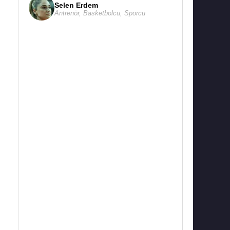
Selen Erdem
Antrenör
,
Basketbolcu
,
Sporcu