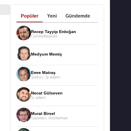
Popüler
Yeni
Gündemde
Recep Tayyip Erdoğan
Cumhurbaşkanı
Medyum Memiş
Emre Matraş
Şarkıcı
,
İş adamı
Necat Gülseven
İş adamı
Murat Birsel
Gazeteci
,
Anchorman