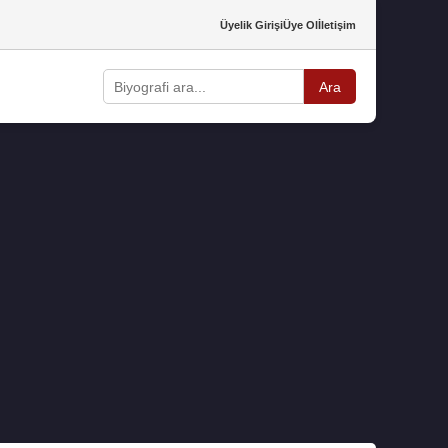
Üyelik Girişi
Üye Ol
İletişim
Ara