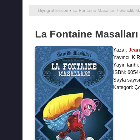
Biyografiler.com
›
La Fontaine Masalları / Gençlik Kla
La Fontaine Masalları 
Yazar:
Jean
Yayıncı: Kİ
Yayın tarihi
ISBN: 6054
Sayfa sayısı
Kategori: Ç