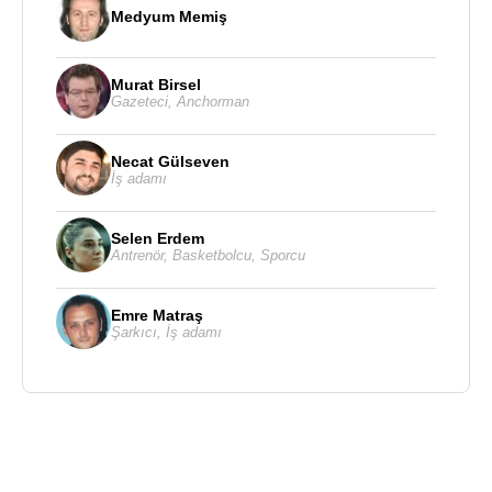
Medyum Memiş
Murat Birsel
Gazeteci
,
Anchorman
Necat Gülseven
İş adamı
Selen Erdem
Antrenör
,
Basketbolcu
,
Sporcu
Emre Matraş
Şarkıcı
,
İş adamı