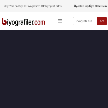
Türkiye’nin en Büyük Biyografi ve Otobiyografi Sitesi
Üyelik Girişi
Üye Ol
İletişim
☰
Ara