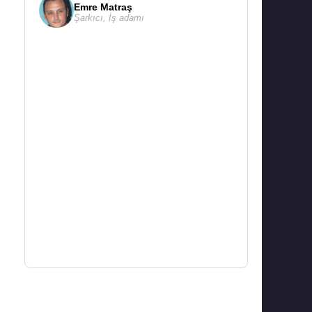
Emre Matraş
Şarkıcı
,
İş adamı