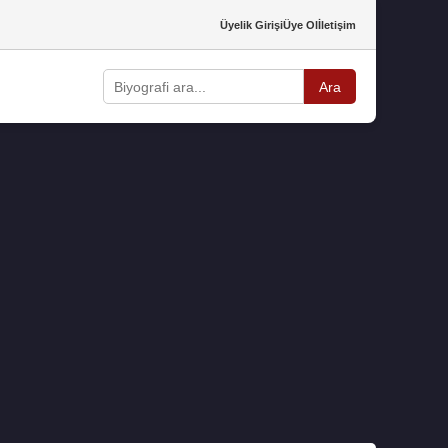
Üyelik Girişi
Üye Ol
İletişim
Ara