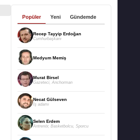
Popüler
Yeni
Gündemde
Recep Tayyip Erdoğan
Cumhurbaşkanı
Medyum Memiş
Murat Birsel
Gazeteci
,
Anchorman
Necat Gülseven
İş adamı
Selen Erdem
Antrenör
,
Basketbolcu
,
Sporcu