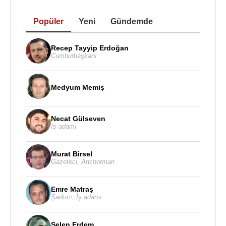
Popüler
Yeni
Gündemde
Recep Tayyip Erdoğan
Cumhurbaşkanı
Medyum Memiş
Necat Gülseven
İş adamı
Murat Birsel
Gazeteci
,
Anchorman
Emre Matraş
Şarkıcı
,
İş adamı
Selen Erdem