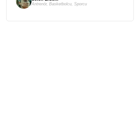
Antrenör
,
Basketbolcu
,
Sporcu