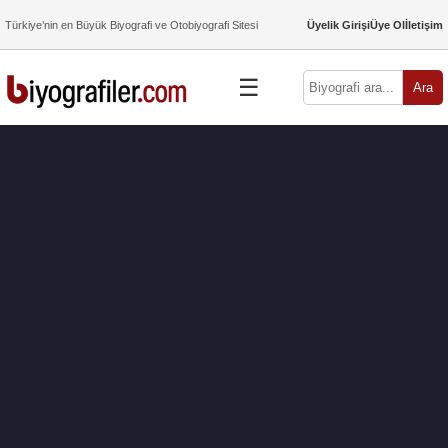
Türkiye’nin en Büyük Biyografi ve Otobiyografi Sitesi
Üyelik Girişi
Üye Ol
İletişim
☰
Ara