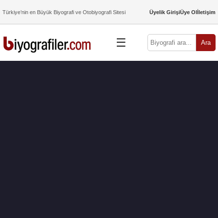
Türkiye’nin en Büyük Biyografi ve Otobiyografi Sitesi
Üyelik Girişi
Üye Ol
İletişim
☰
Ara