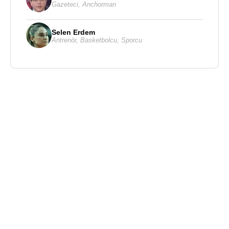
Gazeteci
,
Anchorman
Selen Erdem
Antrenör
,
Basketbolcu
,
Sporcu