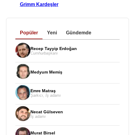
Grimm Kardeşler
Popüler
Yeni
Gündemde
Recep Tayyip Erdoğan
Cumhurbaşkanı
Medyum Memiş
Emre Matraş
Şarkıcı
,
İş adamı
Necat Gülseven
İş adamı
Murat Birsel