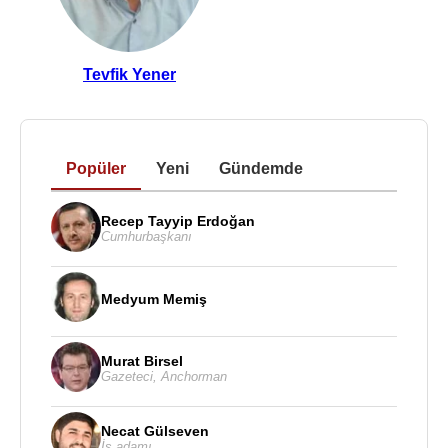
Tevfik Yener
Popüler
Yeni
Gündemde
Recep Tayyip Erdoğan
Cumhurbaşkanı
Medyum Memiş
Murat Birsel
Gazeteci
,
Anchorman
Necat Gülseven
İş adamı