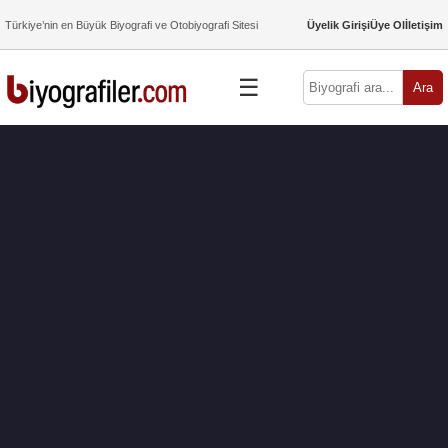
Türkiye’nin en Büyük Biyografi ve Otobiyografi Sitesi
Üyelik Girişi
Üye Ol
İletişim
☰
Ara