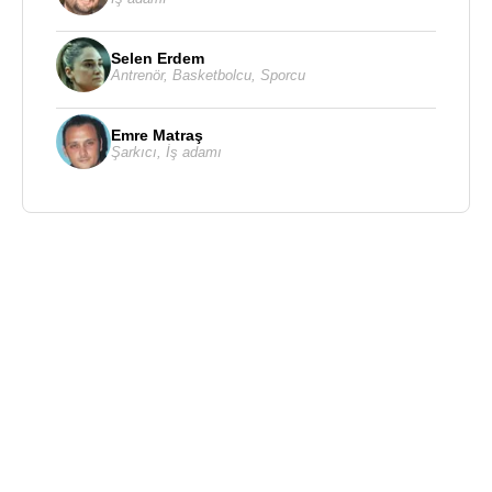
Selen Erdem
Antrenör
,
Basketbolcu
,
Sporcu
Emre Matraş
Şarkıcı
,
İş adamı