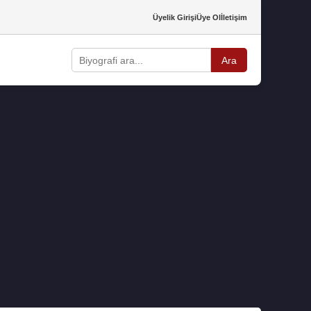
Üyelik Girişi
Üye Ol
İletişim
Ara