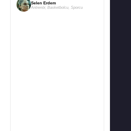
Selen Erdem
Antrenör
,
Basketbolcu
,
Sporcu