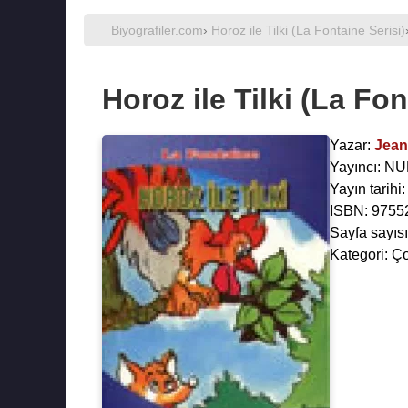
Biyografiler.com
›
Horoz ile Tilki (La Fontaine Serisi)
Horoz ile Tilki (La Fon
Yazar:
Jean
Yayıncı: 
Yayın tarihi
ISBN: 9755
Sayfa sayısı
Kategori: Ç