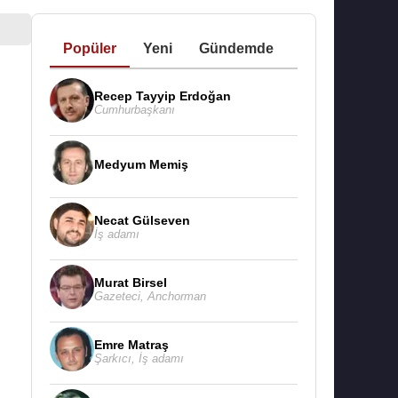
Popüler
Yeni
Gündemde
Recep Tayyip Erdoğan
Cumhurbaşkanı
Medyum Memiş
Necat Gülseven
İş adamı
Murat Birsel
Gazeteci
,
Anchorman
Emre Matraş
Şarkıcı
,
İş adamı