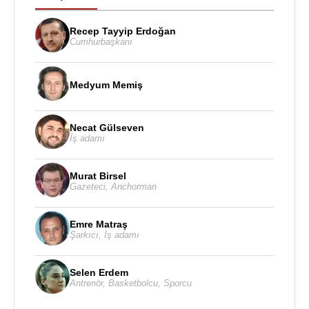
Recep Tayyip Erdoğan
Cumhurbaşkanı
Medyum Memiş
Necat Gülseven
İş adamı
Murat Birsel
Gazeteci
,
Anchorman
Emre Matraş
Şarkıcı
,
İş adamı
Selen Erdem
Antrenör
,
Basketbolcu
,
Sporcu