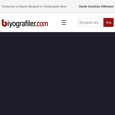
Türkiye’nin en Büyük Biyografi ve Otobiyografi Sitesi
Üyelik Girişi
Üye Ol
İletişim
☰
Ara