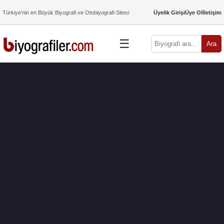
Türkiye’nin en Büyük Biyografi ve Otobiyografi Sitesi
Üyelik Girişi
Üye Ol
İletişim
☰
Ara