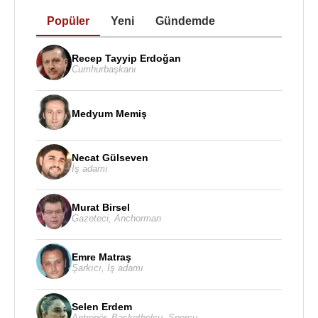
Popüler
Yeni
Gündemde
Recep Tayyip Erdoğan
Cumhurbaşkanı
Medyum Memiş
Necat Gülseven
İş adamı
Murat Birsel
Gazeteci
,
Anchorman
Emre Matraş
Şarkıcı
,
İş adamı
Selen Erdem
Antrenör
,
Basketbolcu
,
Sporcu