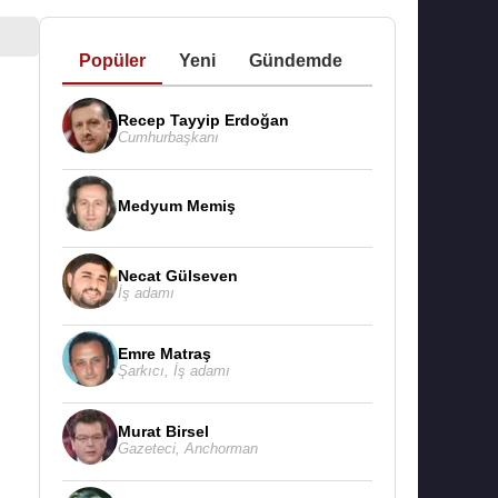
Popüler
Yeni
Gündemde
Recep Tayyip Erdoğan
Cumhurbaşkanı
Medyum Memiş
Necat Gülseven
İş adamı
Emre Matraş
Şarkıcı
,
İş adamı
Murat Birsel
Gazeteci
,
Anchorman