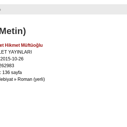
p
Metin)
t Hikmet Müftüoğlu
ALET YAYINLARI
: 2015-10-26
262983
: 136 sayfa
debiyat » Roman (yerli)