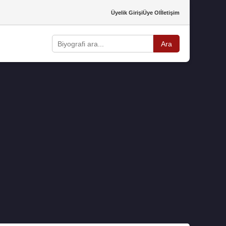
Üyelik Girişi
Üye Ol
İletişim
Ara