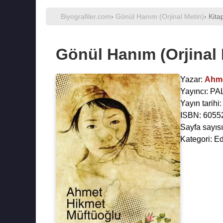
Biyografiler.com
›
Gönül Hanım (Orjinal Metin)
› Kita
Gönül Hanım (Orjinal 
Yazar:
Ahme
Yayıncı: P
Yayın tarihi
ISBN: 6055
Sayfa sayısı
Kategori: E