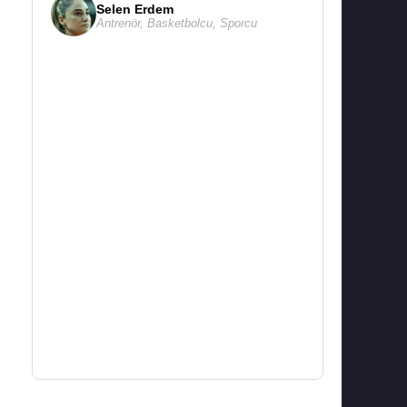
Selen Erdem
Antrenör
,
Basketbolcu
,
Sporcu