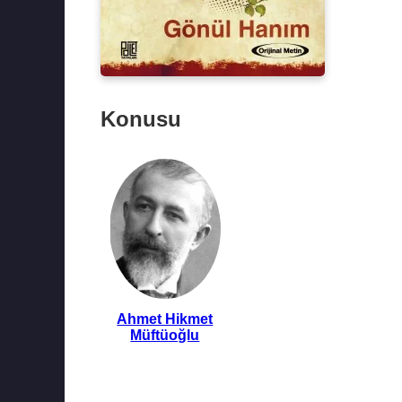
Konusu
Ahmet Hikmet
Müftüoğlu