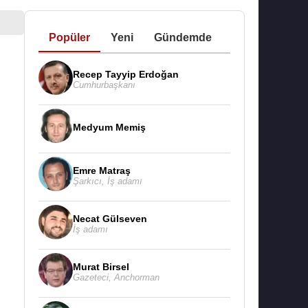
Popüler
Yeni
Gündemde
Recep Tayyip Erdoğan
Cumhurbaşkanı
Medyum Memiş
Emre Matraş
Şarkıcı
,
İş adamı
Necat Gülseven
İş adamı
Murat Birsel
Gazeteci
,
Anchorman