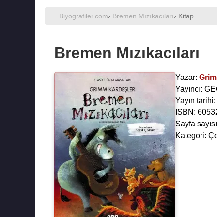
Biyografiler.com
›
Bremen Mızıkacıları
› Kitap
Bremen Mızıkacıları
Yazar:
Grim
Yayıncı: G
Yayın tarihi
ISBN: 6053
Sayfa sayısı
Kategori: Ç