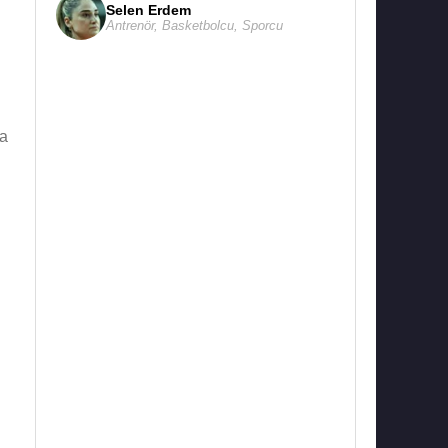
Selen Erdem
Antrenör
,
Basketbolcu
,
Sporcu
ya