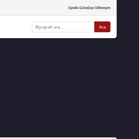
Üyelik Girişi
Üye Ol
İletişim
Ara