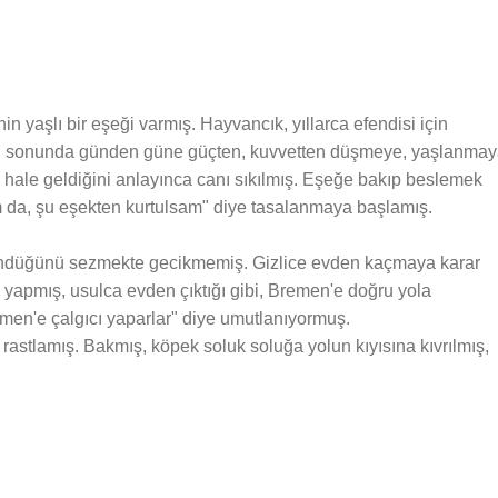
inin yaşlı bir eşeği varmış. Hayvancık, yıllarca efendisi için
. En sonunda günden güne güçten, kuvvetten düşmeye, yaşlanma
 hale geldiğini anlayınca canı sıkılmış. Eşeğe bakıp beslemek
 da, şu eşekten kurtulsam" diye tasalanmaya başlamış.
şündüğünü sezmekte gecikmemiş. Gizlice evden kaçmaya karar
 yapmış, usulca evden çıktığı gibi, Bremen'e doğru yola
emen'e çalgıcı yaparlar" diye umutlanıyormuş.
 rastlamış. Bakmış, köpek soluk soluğa yolun kıyısına kıvrılmış,