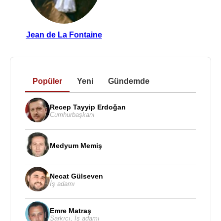
Jean de La Fontaine
Popüler
Yeni
Gündemde
Recep Tayyip Erdoğan
Cumhurbaşkanı
Medyum Memiş
Necat Gülseven
İş adamı
Emre Matraş
Şarkıcı
,
İş adamı