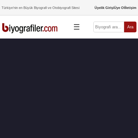
Türkiye’nin en Büyük Biyografi ve Otobiyografi Sitesi
Üyelik Girişi
Üye Ol
İletişim
☰
Ara