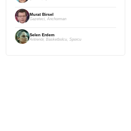
Murat Birsel
Gazeteci
,
Anchorman
Selen Erdem
Antrenör
,
Basketbolcu
,
Sporcu