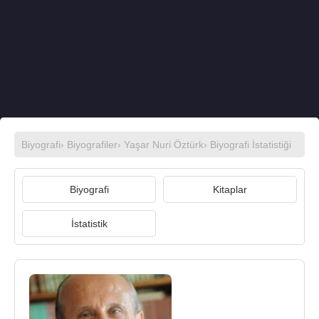
Biyografi
›
Biyografiler
›
Yaşar Nuri Öztürk
› Biyografi İstatistiği
Biyografi
Kitaplar
İstatistik