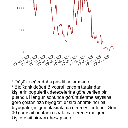
1,000
500
0
19.10.2025
01.01.2022
05.11.2022
09.09.2023
13.07.2024
17.05.2025
22.03.2026
04.06.2022
08.04.2023
10.02.2024
14.12.2024
* Düşük değer daha positif anlamdadır.
* BioRank değeri Biyografiler.com tarafından
kişilerin popülerlik derecelerine göre verilen bir
puandır. Her gün sonunda görüntülenme sayısına
göre çoktan aza biyografiler sıralanarak her bir
biyografi için günlük sıralama derecesi bulunur. Son
30 güne ait ortalama sıralama derecesine göre
kişilere ait biorank hesaplanır.