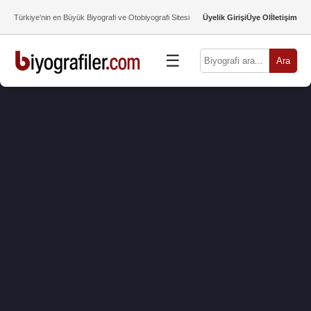
Türkiye’nin en Büyük Biyografi ve Otobiyografi Sitesi
Üyelik Girişi
Üye Ol
İletişim
☰
Ara