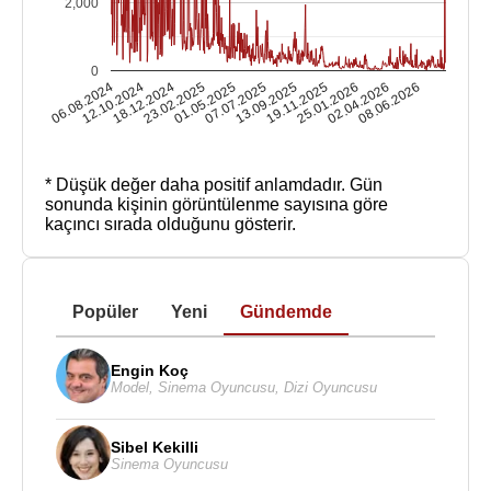
2,000
0
06.08.2024
12.10.2024
18.12.2024
23.02.2025
01.05.2025
07.07.2025
13.09.2025
19.11.2025
25.01.2026
02.04.2026
08.06.2026
* Düşük değer daha positif anlamdadır.
Gün
sonunda kişinin görüntülenme sayısına göre
kaçıncı sırada olduğunu gösterir.
Popüler
Yeni
Gündemde
Engin Koç
Model
,
Sinema Oyuncusu
,
Dizi Oyuncusu
Sibel Kekilli
Sinema Oyuncusu