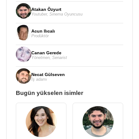
Atakan Özyurt
Youtuber
,
Sinema Oyuncusu
Acun Ilıcalı
Prodüktör
Canan Gerede
Yönetmen
,
Senarist
Necat Gülseven
İş adamı
Bugün yükselen isimler