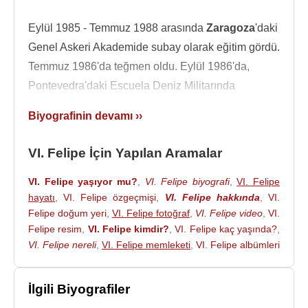
Eylül 1985 - Temmuz 1988 arasında
Zaragoza
'daki
Genel Askeri Akademide subay olarak eğitim gördü.
Temmuz 1986'da teğmen oldu. Eylül 1986'da,
Pontevedra'daki Escuela Deniz Militarında
denizcilik eğitimine başladı. 1987 yılının Ocak
Biyografinin devamı ››
ayında, Juan Sebastián Elcano eğitim gemisinde
denizcilik eğitimine devam etti. 1987 yılının Eylül
VI. Felipe İçin Yapılan Aramalar
ayında, hava kuvvetleri eğitimine başladı. Askeri
eğitiminin bir parçası olarak bir askeri helikopter
VI. Felipe yaşıyor mu?
,
VI. Felipe biyografi
,
VI. Felipe
hayatı
,
VI. Felipe özgeçmişi
,
VI. Felipe hakkında
,
VI.
pilotu olarak eğitim gördü. 19 Haziran 2014
Felipe doğum yeri
,
VI. Felipe fotoğraf
,
VI. Felipe video
,
VI.
tarihinde İspanya kralı olduktan sonra, tüm İspanyol
Felipe resim
,
VI. Felipe kimdir?
,
VI. Felipe kaç yaşında?
,
ordularının (Kara, Deniz Kuvvetleri ve Hava
VI. Felipe nereli
,
VI. Felipe memleketi
,
VI. Felipe albümleri
Kuvvetleri) Capitán General (Başkomutan) rütbesini
aldı.
İlgili Biyografiler
İspanya
devlet başkanı olan General
Francisco