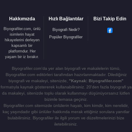
VI. Felipe
, 22 Mayıs
2004
tarihinde gazeteci
Letizia
Ortiz Rocasolano
(d. 15 Eylül 1972) ile
Madrid
'te
Hakkımızda
Hızlı Bağlantılar
Bizi Takip Edin
evlendi.
Asturias Prensesi Leonor
(d. 31 Ekim
2005),
Prenses Sofía
(d. 29 Nisan 2007) adlarında
Biyografiler.com, ünlü
Biyografi Nedir?
isimlerin hayat
iki kız çocuğu vardır.
Popüler Biyografiler
hikayelerini derleyen
kapsamlı bir
VI. Felipe
, 19 Haziran
2014
tarihinde
İspanya
kralı
platformdur. Her
olan babası I.
Juan Carlos
'un tahttan feragat
yaşam bir iz bırakır.
etmesi üzerine tahta çıktı. Anayasanın 61'inci
Biyografiler.com'da yer alan biyografi ve makalelerin tümü,
Maddesinde belirtilen yemini ederek Parlamento
Biyografiler.com editörleri tarafından hazırlanmaktadır. Dilediğiniz
önünde Kral ilan edildi.
biyografi ve makaleyi, sitenizde,
"Kaynak: Biyografiler.com"
formatıyla kaynak göstererek kullanabilirsiniz. 20'den fazla biyografi ya
Kaynak:Biyografiler.com
da makaleyi, sitenizde toplu olarak kullanmayı düşünüyorsanız lütfen
bizimle temasa geçiniz.
Biyografiler.com sitemizde ünlülerin hayatı, kim kimdir, kim nerelidir,
kaç yaşındadır gibi ünlüler hakkında merak ettiğiniz sorulara yanıtlar
bulabilirsiniz. Biyografiler ile ilgili yorum ve düzeltmelerinizi bize
iletebilirsiniz.