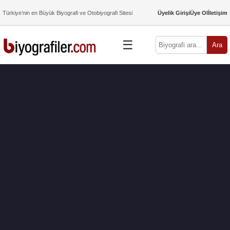
Türkiye’nin en Büyük Biyografi ve Otobiyografi Sitesi
Üyelik Girişi
Üye Ol
İletişim
☰
Ara