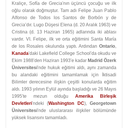
Kraliçe, Sofía de Grecia'nın üçüncü çocuğu ve ilk
oğlu olarak doğmuştur. Tam adı Felipe Juan Pablo
Alfonso de Todos los Santos de Borbón y de
Grecia’dır. Lugo Düşesi Elena (d. 20 Aralık 1963) ve
Cristina (d. 13 Haziran 1965) adlarında iki ablası
vardır. VI. Felipe, ilk ve orta eğitimini Santa María
de los Rosales okulunda yaptı. Ardından
Ontario
,
Kanada
'daki Lakefield College School'da okudu ve
Ekim 1988'den Haziran 1993'e kadar
Madrid Özerk
Üniversitesi
'nde hukuk eğitimi aldı, aynı zamanda
bu alandaki eğitimini tamamlamak için İktisadi
Bilimler derecesine ilişkin çeşitli konularda eğitim
aldı. 1993 yılının Eylül ayında başladığı ve 26 Mayıs
1995'te mezun olduğu
Amerika Birleşik
Devletleri
'ndeki (
Washington DC
),
Georgetown
Üniversitesi
'nde uluslararası ilişkiler bölümünde
yüksek lisansını tamamladı.