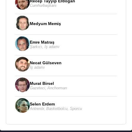
Recep Tayyip Erdoğan
de yurtdışında Crown Prince statüsünden doğan
Cumhurbaşkanı
kurumsal taahhütleri yerine getirdi ve farklı
sektörlerin ve İspanyol kamu hayatının önemli
alanlarının en önemli etkinliklerine katıldı.
Medyum Memiş
Faaliyetlerini öğrenmek için Anayasa organları ve
İspanya
Merkezi Yönetim ve Özerk Topluluklarının
Emre Matraş
ana kurumları ile düzenli toplantılar yaptı.
Şarkıcı
,
İş adamı
Tahtın varisi olarak anayasal görevlerini üstlenen
Necat Gülseven
VI. Felipe
, Ekim 1995’ten sonra
İspanya
’yı bir dizi
İş adamı
resmi ziyaretlerinde temsil etti. Prens olarak,
Küba
hariç Latin
Amerika
'daki her ülkeyi ziyaret etti ve
Murat Birsel
toplamda 200'den fazla yabancı geziye çıktı.
Gazeteci
,
Anchorman
VI. Felipe, İspanyolca, Katalanca, Fransızca,
Selen Erdem
İngilizce ve bazı Yunanca bilmektedir.
Antrenör
,
Basketbolcu
,
Sporcu
VI. Felipe,
Atlético Madrid
futbol kulübünün 2003
yılından beri onursal başkanıdır.