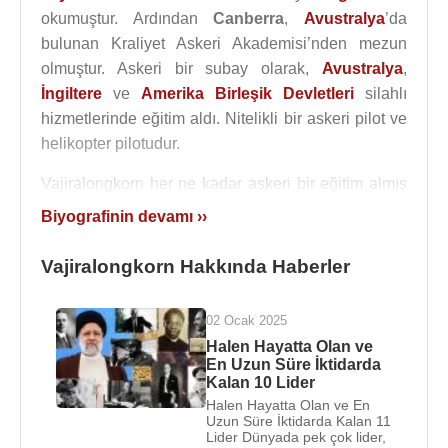
okumuştur. Ardından
Canberra
,
Avustralya
’da
bulunan Kraliyet Askeri Akademisi’nden mezun
olmuştur. Askeri bir subay olarak,
Avustralya
,
İngiltere
ve
Amerika Birleşik Devletleri
silahlı
hizmetlerinde eğitim aldı. Nitelikli bir askeri pilot ve
helikopter pilotudur.
Vajiralongkorn her ne kadar askeri bir eğitim almış
olsa da yüksek lisansını
Sukhothai Thammatirat
Biyografinin devamı ››
Üniversitesi
sanat bölümünde yapmıştır.
Vajiralongkorn Hakkında Haberler
Vajiralongkorn, Tayland Kraliyet ordusunda
general, Tayland Kraliyet donanmasında amiral ve
02 Ocak 2025
Kraliyet hava kuvvetlerinde hava general
Halen Hayatta Olan ve
rutbelerine sahiptir. Son zamanlarda babasının
En Uzun Süre İktidarda
iyice yaşlanmış olmasından dolayı ordudaki
Kalan 10 Lider
görevleri sadece sembolik seremonilerden ibarettir,
Halen Hayatta Olan ve En
Uzun Süre İktidarda Kalan 11
daha çok devlet işleriyle ilgilenmeye başlamıştır.
Lider Dünyada pek çok lider,