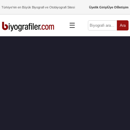
Türkiye’nin en Büyük Biyografi ve Otobiyografi Sitesi
Üyelik Girişi
Üye Ol
İletişim
☰
Ara