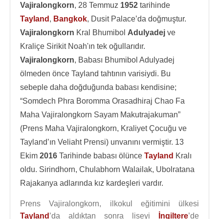
Vajiralongkorn
, 28 Temmuz
1952
tarihinde
Tayland
,
Bangkok
, Dusit Palace’da doğmuştur.
Vajiralongkorn
Kral Bhumibol
Adulyadej
ve
Kraliçe Sirikit Noah'ın tek oğullarıdır.
Vajiralongkorn
, Babası Bhumibol Adulyadej
ölmeden önce Tayland tahtının varisiydi. Bu
sebeple daha doğduğunda babası kendisine;
“Somdech Phra Boromma Orasadhiraj Chao Fa
Maha Vajiralongkorn Sayam Makutrajakuman”
(Prens Maha Vajiralongkorn, Kraliyet Çocuğu ve
Tayland’ın Veliaht Prensi) unvanını vermiştir. 13
Ekim
2016
Tarihinde babası ölünce
Tayland
Kralı
oldu. Sirindhorn, Chulabhorn Walailak, Ubolratana
Rajakanya adlarında kız kardeşleri vardır.
Prens Vajiralongkorn, ilkokul eğitimini ülkesi
Tayland
’da aldıktan sonra liseyi
İngiltere
’de