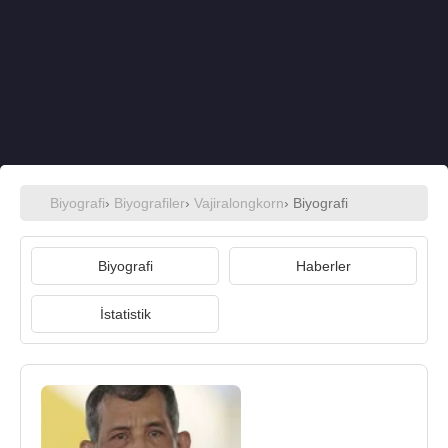
Biyografi
›
Biyografiler
›
Vajiralongkorn
› Biyografi
Biyografi
Haberler
İstatistik