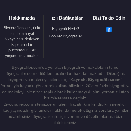
Ocak 1987) Kızı,
3.eşi
: 10 Şubat 2001 tarihinde Srirasmi Suwadee
Hakkımızda
Hızlı Bağlantılar
Bizi Takip Edin
ile evlendi. Dipangkorn Rasmijoti (d. 29 Nisan
2005) Oğlu oldu. 14 Aralık 2014 tarihinde boşandı.
Biyografiler.com, ünlü
Biyografi Nedir?
4.eşi
: 2 Mayıs 2019 tarihinde kralın özel koruma
isimlerin hayat
Popüler Biyografiler
hikayelerini derleyen
birliğinin komutanı Suthida Tidjai ile evlendi.
kapsamlı bir
5 Ağustos
2019
tarihinde de Ananda Mahidol Askeri
platformdur. Her
Hastanesi'nde hemşire olarak çalışan Sineenat
yaşam bir iz bırakır.
Wongvajirapakdi'yi "Resmi Metresi" olarak ilan etti.
Biyografiler.com'da yer alan biyografi ve makalelerin tümü,
Biyografiler.com editörleri tarafından hazırlanmaktadır. Dilediğiniz
Kaynak:Biyografiler.com
biyografi ve makaleyi, sitenizde,
"Kaynak: Biyografiler.com"
formatıyla kaynak göstererek kullanabilirsiniz. 20'den fazla biyografi ya
da makaleyi, sitenizde toplu olarak kullanmayı düşünüyorsanız lütfen
bizimle temasa geçiniz.
Biyografiler.com sitemizde ünlülerin hayatı, kim kimdir, kim nerelidir,
kaç yaşındadır gibi ünlüler hakkında merak ettiğiniz sorulara yanıtlar
bulabilirsiniz. Biyografiler ile ilgili yorum ve düzeltmelerinizi bize
iletebilirsiniz.