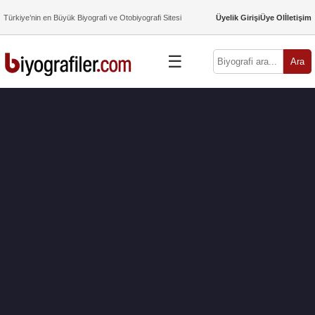
Türkiye’nin en Büyük Biyografi ve Otobiyografi Sitesi
Üyelik Girişi
Üye Ol
İletişim
☰
Ara