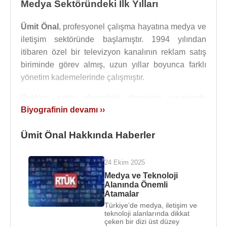
Medya Sektöründeki İlk Yılları
Ümit Önal
, profesyonel çalışma hayatına medya ve
iletişim sektöründe başlamıştır. 1994 yılından
itibaren özel bir televizyon kanalının reklam satış
biriminde görev almış, uzun yıllar boyunca farklı
yönetim kademelerinde çalışmıştır.
Reklam satışı alanındaki deneyimi sayesinde
Biyografinin devamı ››
televizyon kanallarının gelir modelleri, reklamveren
ilişkileri, medya planlaması ve ticari organizasyon
Ümit Önal Hakkında Haberler
konularında tecrübe kazanmıştır. Bu dönem, onun
ilerleyen yıllarda üstleneceği medya yöneticiliği
görevlerinin temelini oluşturmuştur.
24 Ekim 2025
Medya ve Teknoloji
2005-2006 yıllarında ticari organizasyonlar
Alanında Önemli
düzenleyen hizmet şirketlerinde, 2006-2007
Atamalar
Türkiye’de medya, iletişim ve
döneminde ise eğitim sektöründe yöneticilik
teknoloji alanlarında dikkat
yapmıştır. Farklı alanlardaki bu görevlerin ardından
çeken bir dizi üst düzey