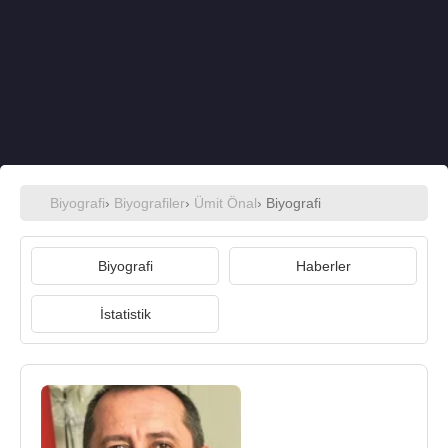
Biyografi
›
Biyografiler
›
Ümit Önal
› Biyografi
Biyografi
Haberler
İstatistik