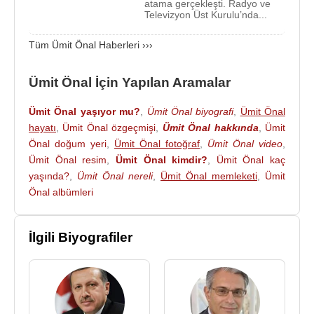
atama gerçekleşti. Radyo ve
yeniden medya sektörüne dönmüştür.
Televizyon Üst Kurulu’nda...
Kanal 7 ve Turkuvaz Medya Kariyeri
Tüm Ümit Önal Haberleri ›››
Ümit Önal
, bir dönem
Kanal 7
bünyesinde
Ümit Önal İçin Yapılan Aramalar
yöneticilik yaptıktan sonra Haziran 2007’de
ATV
ve
Merkez Reklam
şirketlerinden sorumlu Grup
Ümit Önal yaşıyor mu?
,
Ümit Önal biyografi
,
Ümit Önal
Koordinatörü olarak göreve başlamıştır.
hayatı
,
Ümit Önal özgeçmişi
,
Ümit Önal hakkında
,
Ümit
Önal doğum yeri
,
Ümit Önal fotoğraf
,
Ümit Önal video
,
Medya grubunun
Çalık Holding
tarafından satın
Ümit Önal resim
,
Ümit Önal kimdir?
,
Ümit Önal kaç
alınmasının ardından görevini
Turkuvaz Medya
yaşında?
,
Ümit Önal nereli
,
Ümit Önal memleketi
,
Ümit
Grubu
bünyesinde sürdürmüştür. Burada farklı
Önal albümleri
dönemlerde ATV Genel Müdürlüğü, Reklam Grup
Başkanlığı ve İcra Kurulu Üyeliği görevlerini
İlgili Biyografiler
üstlenmiştir.
2007-2015 yılları arasındaki bu dönem,
Ümit
Önal
’ın medya sektöründe üst düzey yönetici olarak
öne çıktığı yıllar olmuştur. Televizyon yayıncılığı,