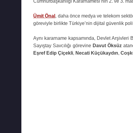
Cumhurbaşkanlığı Kararnamesi’nin 2. ve 3. mad
Ümit Önal
, daha önce medya ve telekom sektörle
göreviyle birlikte Türkiye’nin dijital güvenlik pol
Aynı kararname kapsamında, Devlet Arşivleri 
Sayıştay Savcılığı görevine
Davut Öksüz
atan
Eşref Edip Çiçekli
,
Necati Küçükaydın
,
Coşku