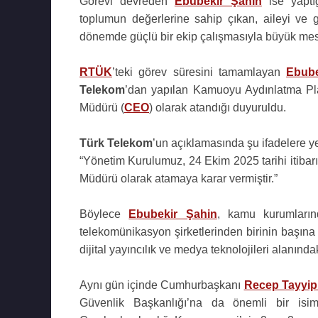
Görevi devreden
Ebubekir Şahin
ise yaptı
toplumun değerlerine sahip çıkan, aileyi ve 
dönemde güçlü bir ekip çalışmasıyla büyük mesaf
RTÜK
’teki görev süresini tamamlayan
Ebube
Telekom
’dan yapılan Kamuoyu Aydınlatma Pl
Müdürü (
CEO
) olarak atandığı duyuruldu.
Türk Telekom
’un açıklamasında şu ifadelere yer
“Yönetim Kurulumuz, 24 Ekim 2025 tarihi itibar
Müdürü olarak atamaya karar vermiştir.”
Böylece
Ebubekir Şahin
, kamu kurumlarınd
telekomünikasyon şirketlerinden birinin başına
dijital yayıncılık ve medya teknolojileri alanında
Aynı gün içinde Cumhurbaşkanı
Recep Tayyip
Güvenlik Başkanlığı’na da önemli bir is