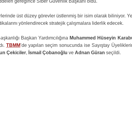
deleri gereğince Siber Güvenlik Başkanı oldu.
rinde üst düzey görevler üstlenmiş bir isim olarak biliniyor. Y
itikalarını yönlendirecek stratejik çalışmalara liderlik edecek.
Başkanlığı Başkan Yardımcılığına
Muhammed Hüseyin Karab
dı.
TBMM
’de yapılan seçim sonucunda ise Sayıştay Üyelikleri
n Çekiciler
,
İsmail Çobanoğlu
ve
Adnan Güran
seçildi.