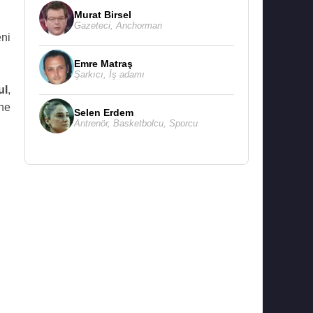
Murat Birsel
Gazeteci
,
Anchorman
eni
Emre Matraş
Şarkıcı
,
İş adamı
ul
,
ne
Selen Erdem
Antrenör
,
Basketbolcu
,
Sporcu