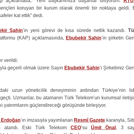
ğı açıklamada, “Yeni başkanımıza başarılar diliyorum.
RTÜ
gençleri koruyan bir kurum olarak önemli bir noktaya geldi. 
eler kat ettik” dedi.
kir Şahin
’in yeni görevi de kısa sürede netlik kazandı.
Tü
atformu (KAP) açıklamasında,
Ebubekir Şahin
’in şirketin Ge
 verildi:
ıyla geçerli olmak üzere Sayın
Ebubekir Şahin
’i Şirketimiz Ge
aki uzun yöneticilik deneyiminin ardından Türkiye’nin lid
 geçti. Uzmanlar, bu atamanın Türk Telekom’un kurumsal iletişi
ki yatırımlarını güçlendireceği görüşünde birleşiyor.
 Erdoğan
’ın imzasıyla yayımlanan
Resmî Gazete
kararıyla, Si
im atandı. Eski Türk Telekom
CEO
’su
Ümit Önal
, 3 sayı