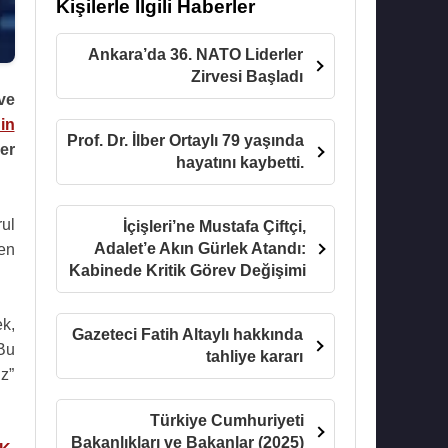
Kişilerle İlgili Haberler
Ankara’da 36. NATO Liderler
Zirvesi Başladı
ve
in
Prof. Dr. İlber Ortaylı 79 yaşında
er
hayatını kaybetti.
rul
İçişleri’ne Mustafa Çiftçi,
Adalet’e Akın Gürlek Atandı:
en
Kabinede Kritik Görev Değişimi
ek,
Gazeteci Fatih Altaylı hakkında
Bu
tahliye kararı
z”
Türkiye Cumhuriyeti
Bakanlıkları ve Bakanlar (2025)