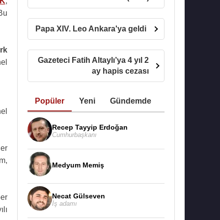
K
,
Bu
Papa XIV. Leo Ankara'ya geldi
rk
Gazeteci Fatih Altaylı’ya 4 yıl 2
nel
ay hapis cezası
Popüler
Yeni
Gündemde
nel
Recep Tayyip Erdoğan
Cumhurbaşkanı
er
m,
Medyum Memiş
Necat Gülseven
ber
İş adamı
lı