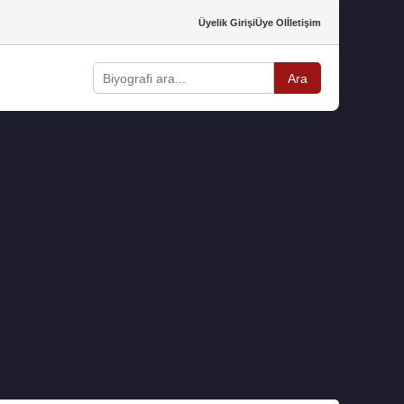
Üyelik Girişi
Üye Ol
İletişim
Ara