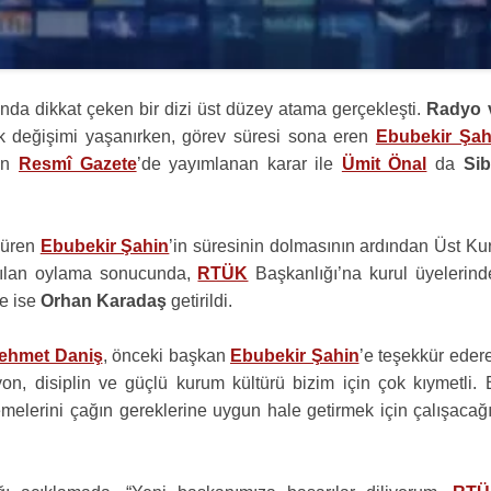
rında dikkat çeken bir dizi üst düzey atama gerçekleşti.
Radyo 
ık değişimi yaşanırken, görev süresi sona eren
Ebubekir Şah
gün
Resmî Gazete
’de yayımlanan karar ile
Ümit Önal
da
Sib
rdüren
Ebubekir Şahin
’in süresinin dolmasının ardından Üst Ku
apılan oylama sonucunda,
RTÜK
Başkanlığı’na kurul üyelerind
ne ise
Orhan Karadaş
getirildi.
ehmet Daniş
, önceki başkan
Ebubekir Şahin
’e teşekkür eder
yon, disiplin ve güçlü kurum kültürü bizim için çok kıymetli. 
melerini çağın gereklerine uygun hale getirmek için çalışacağı