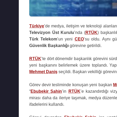
Türkiye
’de medya, iletişim ve teknoloji alanla
Televizyon Üst Kurulu
’nda (
RTÜK
) başkanl
Türk Telekom
’un yeni
CEO
’su oldu. Aynı 
Güvenlik Başkanlığı
görevine getirildi.
RTÜK
’te dört dönemdir başkanlık görevini sü
yeni başkanını belirlemek üzere toplandı. Y
Mehmet Daniş
seçildi. Başkan vekilliği görevi
Görev devir tesliminde konuşan yeni başkan
M
“
Ebubekir Şahin
’in
RTÜK
’e kazandırdığı viz
mirası daha da ileriye taşımak, medya düzenle
ifadelerini kullandı.