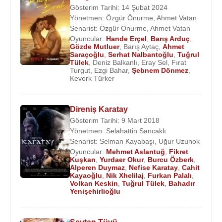
Gösterim Tarihi: 14 Şubat 2024
Yönetmen:
Özgür Önurme
,
Ahmet Vatan
Senarist:
Özgür Önurme
,
Ahmet Vatan
Oyuncular:
Hande Erçel
,
Barış Arduç
,
Gözde Mutluer
,
Barış Aytaç
,
Ahmet
Saraçoğlu
,
Serhat Nalbantoğlu
,
Tuğrul
Tülek
,
Deniz Balkanlı
,
Eray Sel
,
Fırat
Turgut
,
Ezgi Bahar
,
Şebnem Dönmez
,
Kevork Türker
Direniş Karatay
Gösterim Tarihi: 9 Mart 2018
Yönetmen:
Selahattin Sancaklı
Senarist:
Selman Kayabaşı
,
Uğur Uzunok
Oyuncular:
Mehmet Aslantuğ
,
Fikret
Kuşkan
,
Yurdaer Okur
,
Burcu Özberk
,
Alperen Duymaz
,
Nefise Karatay
,
Cahit
Kayaoğlu
,
Nik Xhelilaj
,
Furkan Palalı
,
Volkan Keskin
,
Tuğrul Tülek
,
Bahadır
Yenişehirlioğlu