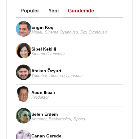
Popüler
Yeni
Gündemde
Engin Koç
Model
,
Sinema Oyuncusu
,
Dizi Oyuncusu
Sibel Kekilli
Sinema Oyuncusu
Atakan Özyurt
Youtuber
,
Sinema Oyuncusu
Acun Ilıcalı
Prodüktör
Selen Erdem
Antrenör
,
Basketbolcu
,
Sporcu
Canan Gerede