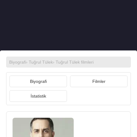
Biyografi
›
Tuğrul Tülek
›
Tuğrul Tülek filmleri
Biyografi
Filmler
İstatistik