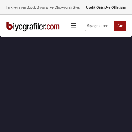
Türkiye’nin en Büyük Biyografi ve Otobiyografi Sitesi
Üyelik Girişi
Üye Ol
İletişim
☰
Ara