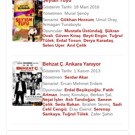
Şeytan Tüyü
Gösterim Tarihi: 18 Mart 2016
Yönetmen:
Murat Şenöy
Senarist:
Gökhan Horzum
,
Umut Oray
,
Armagan Tunaboylu
Oyuncular:
Mustafa Üstündağ
,
Şükran
Ovalı
,
Güven Kıraç
,
Beyti Engin
,
Tuğrul
Tülek
,
Erdal Tosun
,
Derya Karadaş
,
Selen Uçer
,
Anıl Çelik
Behzat Ç. Ankara Yanıyor
Gösterim Tarihi: 1 Kasım 2013
Yönetmen:
Serdar Akar
Senarist:
Ercan Mehmet Erdem
Oyuncular:
Erdal Beşikçioğlu
,
Fatih
Artman
,
İnanç Konukçu
,
Berkan Şal
,
Nejat İşler
,
Aslı Tandoğan
,
Sanem
Çelik
,
Seda Bakan
,
İbrahim Sevinç
,
Sadi
Celil Cengiz
,
Eray Eserol
,
Serenay
Sarıkaya
,
Tuğrul Tülek
,
Zafer Şahin