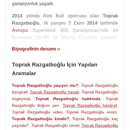
şampiyonluk yaşadı.
2014
yılında Red Bull sporcusu olan
Toprak
Razgatlıoğlu
, ilk yarışını 5 Ekim
2014
tarihinde
Avrupa
Superstock 600 Şampiyonası'nda bir
Kawasaki ZX-6R ile Magny Cours'da kazandı.
Toprak Razgatlıoğlu
, 2013 ve 2014 yıllarında Red
Biyografinin devamı ››
Bull MotoGP Çaylaklar Kupası'nda yarışarak;
sırasıyla 10. ve 6. sıralarda yarışı tamamladı.
Toprak Razgatlıoğlu İçin Yapılan
Kenan Sofuoğlu
tarafından yetiştirilen
Toprak
Aramalar
Razgatlıoğlu
,
Dünya
Superbike Şampiyonası'nda
Türkiye
Toprak Razgatlıoğlu yaşıyor mu?
'yi temsil etmiştir.
,
Toprak Razgatlıoğlu
biyografi
,
Toprak Razgatlıoğlu hayatı
,
Toprak Razgatlıoğlu
2015
Avrupa
Superstock 600 Şampiyonasını bir
özgeçmişi
,
Toprak Razgatlıoğlu hakkında
,
Toprak
Kawasaki ZX-6R ile kazandı. 2017
Avrupa
Razgatlıoğlu doğum yeri
,
Toprak Razgatlıoğlu fotoğraf
,
Superstock 1000 ikincisi oldu. 2018 yılında ise
Toprak Razgatlıoğlu video
,
Toprak Razgatlıoğlu resim
,
Superbike'a adım attı. İlk sezonunu bir tecrübe yılı
Toprak Razgatlıoğlu kimdir?
,
Toprak Razgatlıoğlu kaç
yaşında?
,
Toprak Razgatlıoğlu nereli
,
Toprak Razgatlıoğlu
olarak geçiren
Toprak Razgatlıoğlu
, asıl