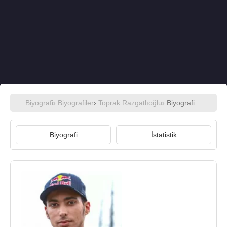
Biyografi
›
Biyografiler
›
Toprak Razgatlıoğlu
› Biyografi
Biyografi
İstatistik