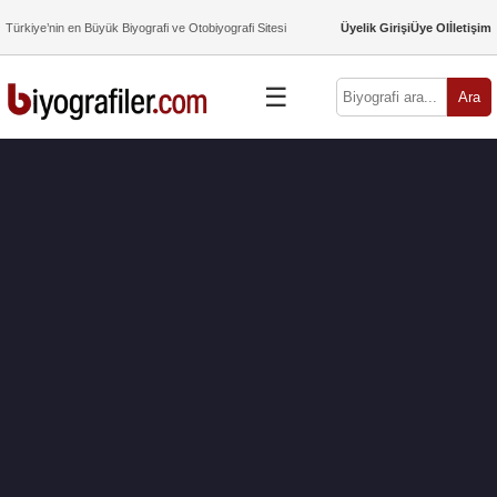
Türkiye’nin en Büyük Biyografi ve Otobiyografi Sitesi
Üyelik Girişi
Üye Ol
İletişim
☰
Ara