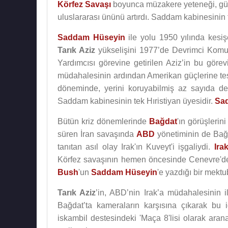
Körfez Savaşı
boyunca müzakere yeteneği, güçlü 
uluslararası ününü artırdı. Saddam kabinesinin t
Saddam Hüseyin
ile yolu 1950 yılında kesiş
Tarık Aziz
yükselişini 1977’de Devrimci Komut
Yardımcısı görevine getirilen Aziz’in bu görev
müdahalesinin ardından Amerikan güçlerine tes
döneminde, yerini koruyabilmiş az sayıda dev
Saddam kabinesinin tek Hıristiyan üyesidir.
Sa
Bütün kriz dönemlerinde
Bağdat
'ın görüşlerini
süren İran savaşında
ABD
yönetiminin de Bağd
tanıtan asıl olay Irak'ın Kuveyt'i işgaliydi.
Ira
Körfez savaşının hemen öncesinde Cenevre'd
Bush
'un
Saddam Hüseyin
'e yazdığı bir mekt
Tarık Aziz
’in, ABD’nin Irak’a müdahalesinin il
Bağdat’ta kameraların karşısına çıkarak bu i
iskambil destesindeki 'Maça 8'lisi olarak aran