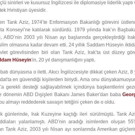
sinirleri ve kusursuz İngilizcesi ile diplomasiye liderlik yaptı
ek Hıristiyan üyesidir.
en Tarık Aziz, 1974’te Enformasyon Bakanlığı görevini üstlend
a Konseyi’ne katılarak sürdürdü. 1979 yılında Irak’ın Başbak
i, ABD’nin 2003 yılı Nisan ayı başlarında gerçekleştirdiği Irak
lim olmasına kadar devam etti. 24 yıllık Saddam Hüseyin iktida
let görevlisinden biri olan Tarık Aziz, Irak’ta üst düzey gör
ddam Hüseyin
'in, 20 yıl danışmanlığını yaptı.
 batı dünyasına o iletti. Akıcı İngilizcesiyle dikkat çeken Aziz, 8 
at'ta en güvendiği kişilerden biriydi. Ama onu dünyakamuoyu
k
'a gerekli desteği sağlayabilmek içindünya başkentlerini gezd
e dönemin ABD Dışişleri Bakanı James Baker'dan baba
Geor
ubu almayı reddederek savaşın tetiğini çeken de o oldu.
k günlerinde, Irak Kuzeyine kaçtığı ileri sürülmüştü. Tarık Azi
ddiaları yalanlamıştı. ABD'nin aradığı isimlerden oluşan 55'l
an Tarık Aziz, 2003 yılı Nisan ayı sonlarında Amerikan güçleri