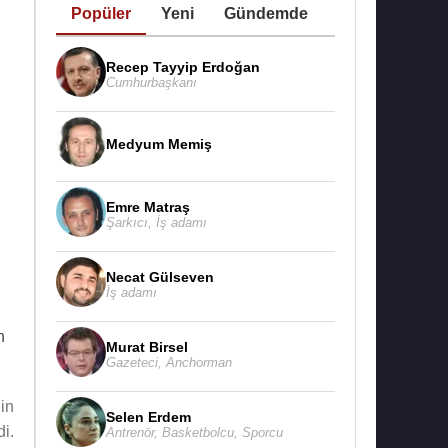
Popüler
Yeni
Gündemde
Recep Tayyip Erdoğan
Cumhurbaşkanı
Medyum Memiş
Emre Matraş
Şarkıcı
,
İş adamı
Necat Gülseven
İş adamı
n
Murat Birsel
Gazeteci
,
Anchorman
in
Selen Erdem
i.
Antrenör
,
Basketbolcu
,
Sporcu