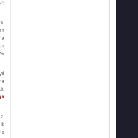
 ve
i.
an
’a
rı
ev
yıl
na
i.
ge
z,
ik
ne