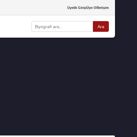
Üyelik Girişi
Üye Ol
İletişim
Ara