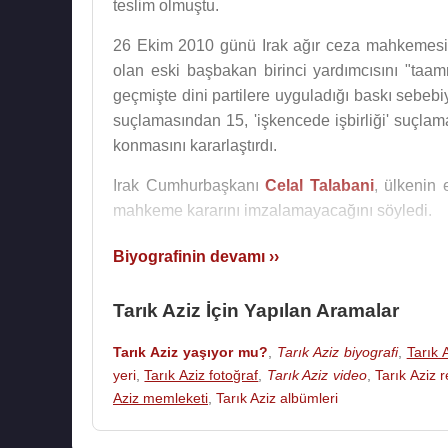
teslim olmuştu.
26 Ekim 2010 günü Irak ağır ceza mahkemesi,
olan eski başbakan birinci yardımcısını "taa
geçmişte dini partilere uyguladığı baskı sebeb
suçlamasından 15, 'işkencede işbirliği' suçlam
konmasını kararlaştırdı.
Irak Cumhurbaşkanı
Celal Talabani
, ülkenin
mahkeme kararını imzalamayacağını söyledi.
Biyografinin devamı ››
Kaynak:Biyografiler.com
Tarık Aziz İçin Yapılan Aramalar
Tarık Aziz yaşıyor mu?
,
Tarık Aziz biyografi
,
Tarık 
yeri
,
Tarık Aziz fotoğraf
,
Tarık Aziz video
,
Tarık Aziz 
Aziz memleketi
,
Tarık Aziz albümleri