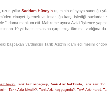
 uzun yıllar
Saddam Hüseyin
rejiminin dünyaya sunduğu yü
mmüden cinayet işlemek ve insanlığa karşı işlediği suçlardan 
iyle " idama mahkum etti. Mahkeme ayrıca Aziz'i 'işkence yapma
asından 10 yıl hapis cezasına çarptırmış; tüm mal varlığına da 
 eski başbakan yardımcısı
Tarık Aziz
'in idam edilmesini öngör
Aziz hayatı
,
Tarık Aziz özgeçmişi
,
Tarık Aziz hakkında
,
Tarık Aziz do
resim
,
Tarık Aziz kimdir?
,
Tarık Aziz kaç yaşında?
,
Tarık Aziz nereli
,
Ta