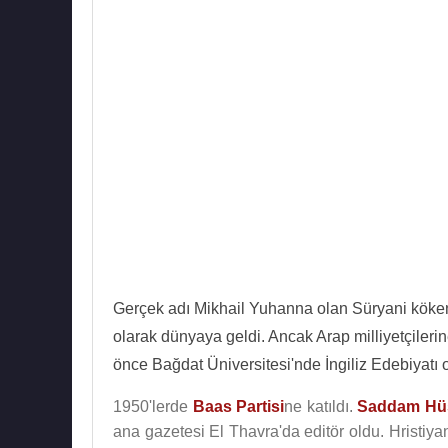
Gerçek adı Mikhail Yuhanna olan Süryani kökenl
olarak dünyaya geldi. Ancak Arap milliyetçilerine
önce Bağdat Üniversitesi'nde İngiliz Edebiyatı 
1950'lerde
Baas Partisi
ne katıldı.
Saddam Hü
ana gazetesi El Thavra'da editör oldu. Hristiy