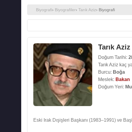
Biyografi
›
Biyografiler
›
Tarık Aziz
› Biyografi
Tarık Aziz
Doğum Tarihi:
2
Tarık Aziz kaç y
Burcu:
Boğa
Meslek:
Bakan
Doğum Yeri:
Mus
Eski Irak Dışişleri Başkanı (1983–1991) ve Ba