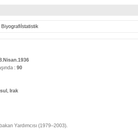
Biyografi
İstatistik
8.Nisan.1936
aşında :
90
ul, Irak
şbakan Yardımcısı (1979–2003).