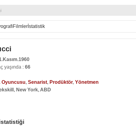
i
ografi
Filmler
İstatistik
ucci
1.Kasım.1960
aç yaşında :
66
 Oyuncusu
,
Senarist
,
Prodüktör
,
Yönetmen
ekskill, New York, ABD
tatistiği