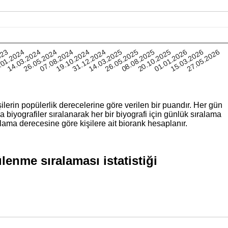
19.10.2024
15.03.2026
26.05.2024
20.10.2025
.01.2024
26.05.2025
31.12.2024
27.05.2026
07.08.2024
01.01.2026
14.03.2024
08.08.2025
023
14.03.2025
ilerin popülerlik derecelerine göre verilen bir puandır. Her gün
iyografiler sıralanarak her bir biyografi için günlük sıralama
lama derecesine göre kişilere ait biorank hesaplanır.
enme sıralaması istatistiği