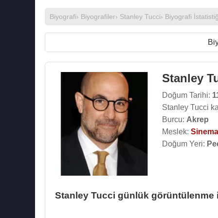
Biyografi
›
Biyografiler
›
Stanley Tucci
› Biyografi İstatistiğ
Biy
Stanley T
Doğum Tarihi:
1
Stanley Tucci k
Burcu:
Akrep
Meslek:
Sinema
Doğum Yeri:
Pe
Stanley Tucci günlük görüntülenme is