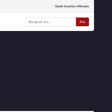
Üyelik Girişi
Üye Ol
İletişim
Ara