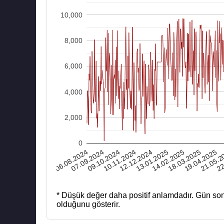
10,000
8,000
6,000
4,000
2,000
0
06.08.2024
10.11.2024
14.02.2025
21.05.2
09.10.2024
13.01.2025
19.04.2025
18.03.2025
22
07.09.2024
12.12.2024
* Düşük değer daha positif anlamdadır.
Gün son
olduğunu gösterir.