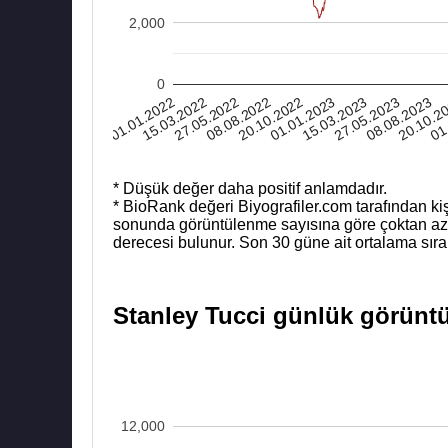
2,000
0
01.01.2023
08.08.2022
01
15.03.2022
08.08.2023
15.03.2023
20.10.2022
27.05.2022
20.10.2
01.01.2022
27.05.2023
* Düşük değer daha positif anlamdadır.
* BioRank değeri Biyografiler.com tarafından kiş
sonunda görüntülenme sayısına göre çoktan aza b
derecesi bulunur. Son 30 güne ait ortalama sıra
Stanley Tucci günlük görüntül
12,000