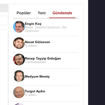
Popüler
Yeni
Gündemde
Engin Koç
Model
,
Sinema Oyuncusu
,
Dizi
Oyuncusu
Necat Gülseven
İş adamı
Recep Tayyip Erdoğan
Cumhurbaşkanı
Medyum Memiş
Turgut Aydın
İş adamı