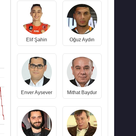
Elif Şahin
Oğuz Aydın
Enver Aysever
Mithat Baydur