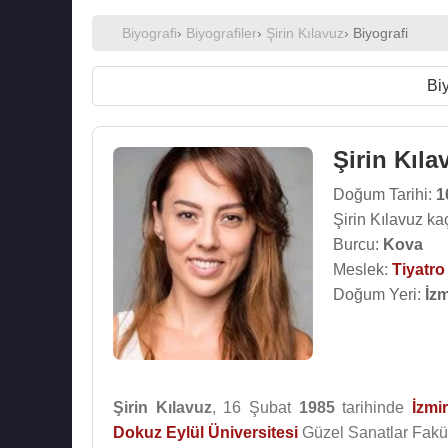
Biyografi
›
Biyografiler
›
Şirin Kılavuz
› Biyografi
Biy
Şirin Kıla
Doğum Tarihi:
1
Şirin Kılavuz ka
Burcu:
Kova
Meslek:
Tiyatr
Doğum Yeri:
İzm
Şirin Kılavuz
, 16 Şubat
1985
tarihinde
İzmir
Dokuz Eylül Üniversitesi
Güzel Sanatlar Fakül