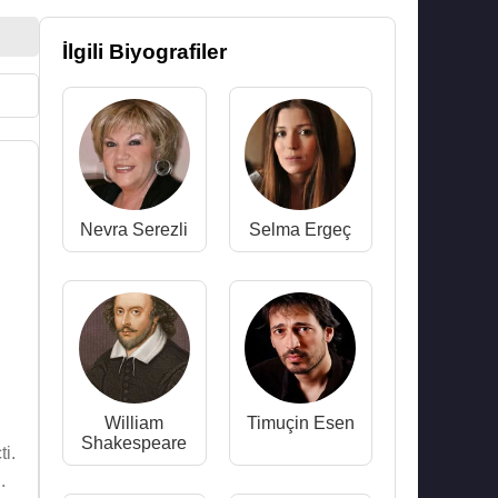
İlgili Biyografiler
Nevra Serezli
Selma Ergeç
William
Timuçin Esen
Shakespeare
ti.
.