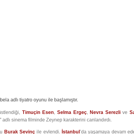
bela adlı tiyatro oyunu ile başlamıştır.
üstlendiği,
Timuçin Esen
,
Selma Ergeç
,
Nevra Serezli
ve
Sa
” adlı sinema filminde Zeynep karakterini canlandırdı.
cu
Burak Sevinç
ile evlendi.
İstanbul
’da yaşamaya devam ed