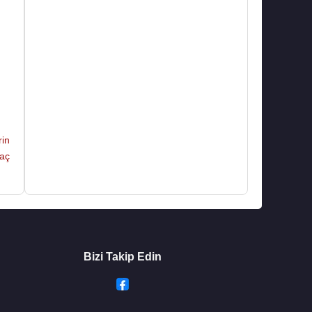
rin
kaç
Bizi Takip Edin