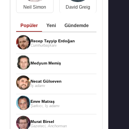
Neil Simon
David Greig
Popüler
Yeni
Gündemde
Recep Tayyip Erdoğan
Cumhurbaşkanı
Medyum Memiş
Necat Gülseven
İş adamı
Emre Matraş
Şarkıcı
,
İş adamı
Murat Birsel
Gazeteci
,
Anchorman