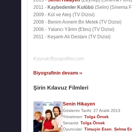
2011 -
Kaybedenler Kulübü
(Selin) (Sinema F
2009 - Kül ve Ateş (TV Dizisi)
2008 - Benim Annem Bir Melek (TV Dizisi)
2006 - Yalancı Yârim (Ebru) (TV Dizisi)
2011 - Keşanlı Ali Destanı (TV Dizisi)
Kaynak:Biyografiler.com
Biyografinin devamı ››
Şirin Kılavuz Filmleri
Senin Hikayen
Gösterim Tarihi: 27 Aralık 2013
Yönetmen:
Tolga Örnek
Senarist:
Tolga Örnek
Oyuncular:
Timuçin Esen
,
Selma E