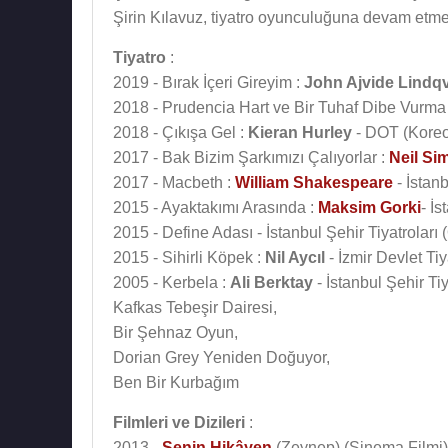
Şirin Kılavuz, tiyatro oyunculuğuna devam etme
Tiyatro
:
2019 - Bırak İçeri Gireyim :
John Ajvide Lindqv
2018 - Prudencia Hart ve Bir Tuhaf Dibe Vurm
2018 - Çıkışa Gel :
Kieran Hurley
- DOT (Koreo
2017 - Bak Bizim Şarkımızı Çalıyorlar :
Neil Si
2017 - Macbeth :
William Shakespeare
- İstanb
2015 - Ayaktakımı Arasında :
Maksim Gorki
- İ
2015 - Define Adası - İstanbul Şehir Tiyatroları
2015 - Sihirli Köpek :
Nil Aycıl
- İzmir Devlet Ti
2005 - Kerbela :
Ali Berktay
- İstanbul Şehir Ti
Kafkas Tebeşir Dairesi,
Bir Şehnaz Oyun,
Dorian Grey Yeniden Doğuyor,
Ben Bir Kurbağım
Filmleri ve Dizileri
:
2013 -
Senin Hikâyen
(Zeynep) (Sinema Filmi)