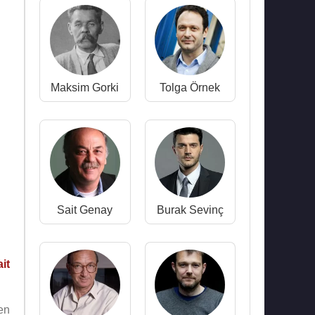
Maksim Gorki
Tolga Örnek
Sait Genay
Burak Sevinç
it
en