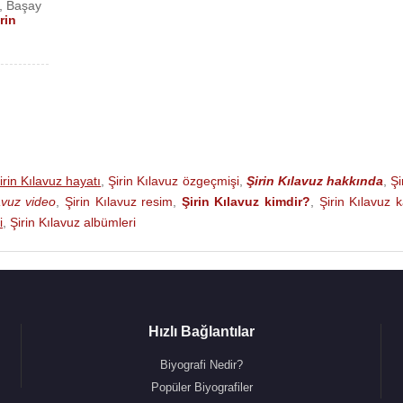
,
Başay
rin
irin Kılavuz hayatı
,
Şirin Kılavuz özgeçmişi
,
Şirin Kılavuz hakkında
,
Şi
avuz video
,
Şirin Kılavuz resim
,
Şirin Kılavuz kimdir?
,
Şirin Kılavuz 
i
,
Şirin Kılavuz albümleri
Hızlı Bağlantılar
Biyografi Nedir?
Popüler Biyografiler