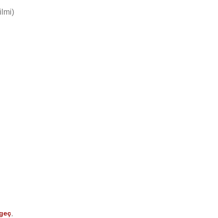
ilmi)
rgeç
,