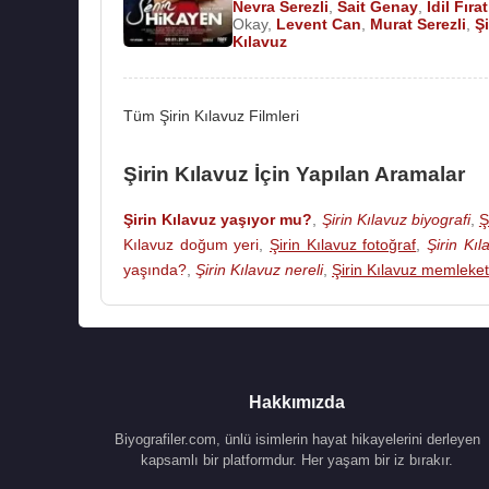
Nevra Serezli
,
Sait Genay
,
İdil Fırat
Okay
,
Levent Can
,
Murat Serezli
,
Şi
Kılavuz
Tüm Şirin Kılavuz Filmleri
Şirin Kılavuz İçin Yapılan Aramalar
Şirin Kılavuz yaşıyor mu?
,
Şirin Kılavuz biyografi
,
Ş
Kılavuz doğum yeri
,
Şirin Kılavuz fotoğraf
,
Şirin Kıl
yaşında?
,
Şirin Kılavuz nereli
,
Şirin Kılavuz memleket
Hakkımızda
Biyografiler.com, ünlü isimlerin hayat hikayelerini derleyen
kapsamlı bir platformdur. Her yaşam bir iz bırakır.