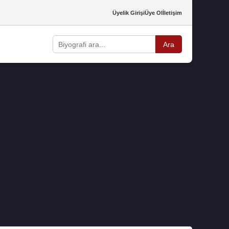
Üyelik Girişi
Üye Ol
İletişim
Ara