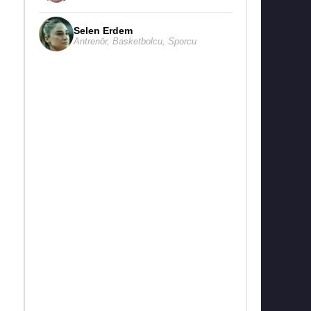
Selen Erdem
Antrenör
,
Basketbolcu
,
Sporcu