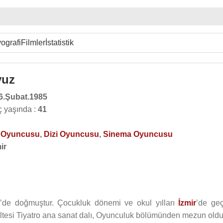
ografi
Filmler
İstatistik
vuz
6.Şubat.1985
ç yaşında :
41
o Oyuncusu
,
Dizi Oyuncusu
,
Sinema Oyuncusu
ir
’de doğmuştur. Çocukluk dönemi ve okul yılları
İzmir
’de geç
tesi Tiyatro ana sanat dalı, Oyunculuk bölümünden mezun oldu