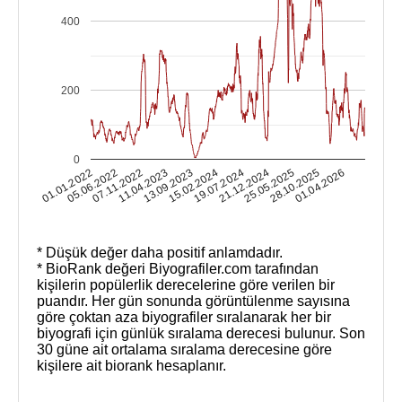
400
200
0
25.05.2025
28.10.2025
01.01.2022
01.04.2026
05.06.2022
07.11.2022
11.04.2023
13.09.2023
15.02.2024
19.07.2024
21.12.2024
* Düşük değer daha positif anlamdadır.
* BioRank değeri Biyografiler.com tarafından
kişilerin popülerlik derecelerine göre verilen bir
puandır. Her gün sonunda görüntülenme sayısına
göre çoktan aza biyografiler sıralanarak her bir
biyografi için günlük sıralama derecesi bulunur. Son
30 güne ait ortalama sıralama derecesine göre
kişilere ait biorank hesaplanır.