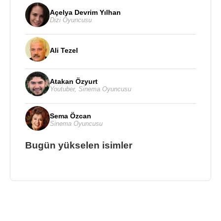
Açelya Devrim Yılhan
Dizi Oyuncusu
Ali Tezel
Atakan Özyurt
Youtuber
,
Sinema Oyuncusu
Sema Özcan
Sinema Oyuncusu
Bugün yükselen isimler