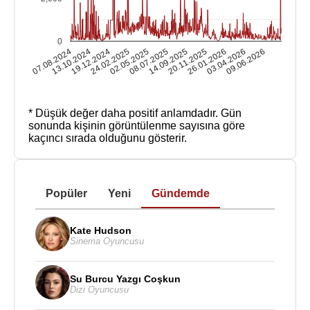
0
07.08.2024
13.10.2024
19.12.2024
24.02.2025
02.05.2025
08.07.2025
14.09.2025
20.11.2025
26.01.2026
03.04.2026
09.06.2026
* Düşük değer daha positif anlamdadır.
Gün
sonunda kişinin görüntülenme sayısına göre
kaçıncı sırada olduğunu gösterir.
Popüler
Yeni
Gündemde
Kate Hudson
Sinema Oyuncusu
Su Burcu Yazgı Coşkun
Dizi Oyuncusu