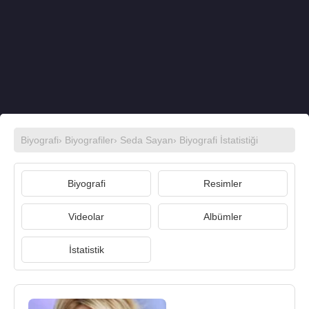
Biyografi
›
Biyografiler
›
Seda Sayan
› Biyografi İstatistiği
Biyografi
Resimler
Videolar
Albümler
İstatistik