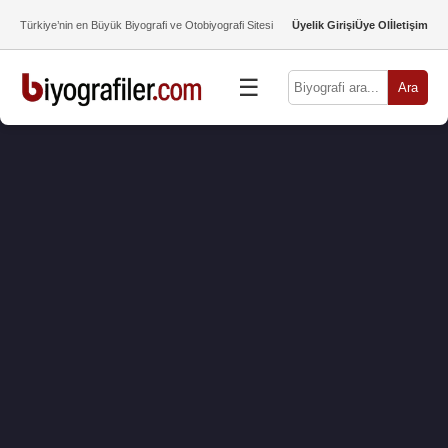
Türkiye’nin en Büyük Biyografi ve Otobiyografi Sitesi
Üyelik Girişi
Üye Ol
İletişim
☰
Ara