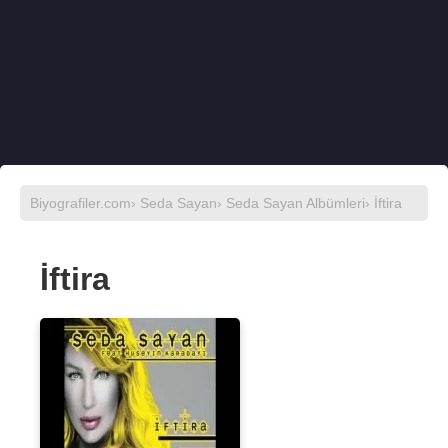
Biyografiler.com
›
Seda Sayan
›
Seda Sayan Albümleri
› İftira
İftira