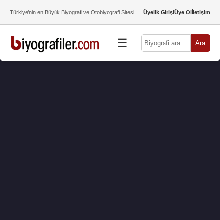
Türkiye’nin en Büyük Biyografi ve Otobiyografi Sitesi
Üyelik Girişi
Üye Ol
İletişim
☰
Ara