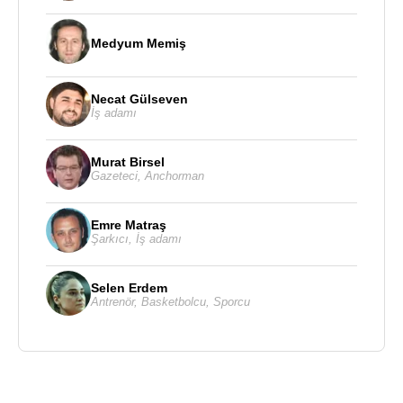
Medyum Memiş
Necat Gülseven
İş adamı
Murat Birsel
Gazeteci
,
Anchorman
Emre Matraş
Şarkıcı
,
İş adamı
Selen Erdem
Antrenör
,
Basketbolcu
,
Sporcu