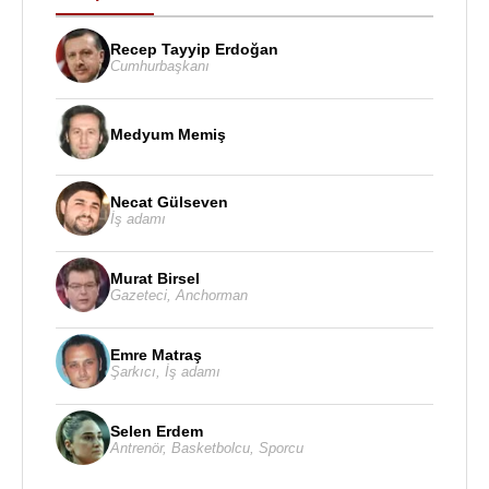
Recep Tayyip Erdoğan
Cumhurbaşkanı
Medyum Memiş
Necat Gülseven
İş adamı
Murat Birsel
Gazeteci
,
Anchorman
Emre Matraş
Şarkıcı
,
İş adamı
Selen Erdem
Antrenör
,
Basketbolcu
,
Sporcu