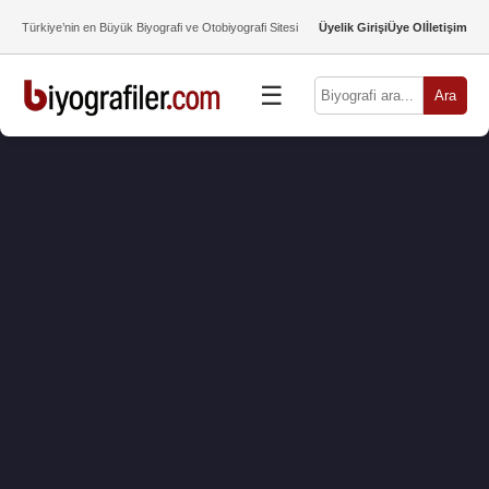
Türkiye’nin en Büyük Biyografi ve Otobiyografi Sitesi
Üyelik Girişi
Üye Ol
İletişim
☰
Ara