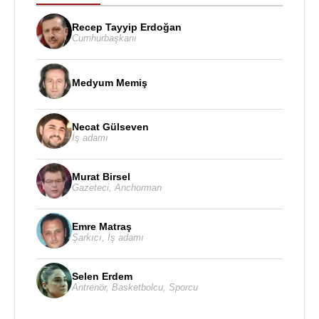
Recep Tayyip Erdoğan
Cumhurbaşkanı
Medyum Memiş
Necat Gülseven
İş adamı
Murat Birsel
Gazeteci
,
Anchorman
Emre Matraş
Şarkıcı
,
İş adamı
Selen Erdem
Antrenör
,
Basketbolcu
,
Sporcu