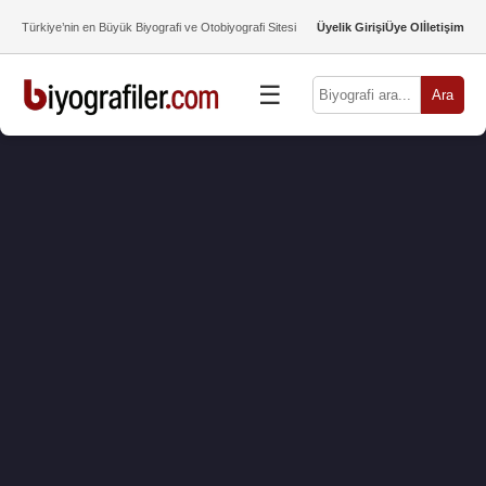
Türkiye’nin en Büyük Biyografi ve Otobiyografi Sitesi
Üyelik Girişi
Üye Ol
İletişim
☰
Ara