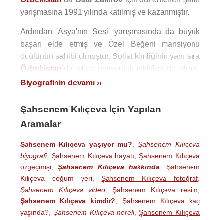
yarışmasına 1991 yılında katılmış ve kazanmıştır.
Ardından 'Asya'nın Sesi' yarışmasında da büyük
başarı elde etmiş ve Özel Beğeni mansiyonu
ödülünün sahibi olmuştur. Solist kimliğinin yanı sıra
Özbekistan
’da sıkça oyunculuk teklifleri de almış.
1991 senesinde Özbek film yapımcıları,
Biyografinin devamı ››
Şahsenem’in fotojenik yüzü olduğunu ekranlardan
keşfettiler ve ona, sinema film teklifleri yağmaya
Şahsenem Kılıçeva İçin Yapılan
başladı. İki sinema filminde başrol oynadı ve kendi
Aramalar
parçalarını seslendirdi. Birincisi «Kim Deli» isimli
Kino Komedisi, diğeri ise «Günah» isimli filmlerdir.
Şahsenem Kılıçeva yaşıyor mu?
,
Şahsenem Kılıçeva
biyografi
,
Şahsenem Kılıçeva hayatı
,
Şahsenem Kılıçeva
Özbekistan’da dans öğretmenliği de yapan
özgeçmişi
,
Şahsenem Kılıçeva hakkında
,
Şahsenem
Şahsenem’in 60 tane dans öğrencisi vardı. Onlara
Kılıçeva doğum yeri
,
Şahsenem Kılıçeva fotoğraf
,
Özbek halk müziğini sentezleyerek, özel
Şahsenem Kılıçeva video
,
Şahsenem Kılıçeva resim
,
koreografilerle dans dersleri verdi; ve dans
Şahsenem Kılıçeva kimdir?
,
Şahsenem Kılıçeva kaç
öğrencilerine bir çok konserlerde sahne aldırdı.
yaşında?
,
Şahsenem Kılıçeva nereli
,
Şahsenem Kılıçeva