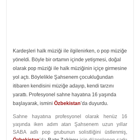
Kardeşleri halk müziği ile ilgilenirken, o pop müziğe
yöneldi. Böyle bir ortamın içinde yetişmesi, doğal
olarak pop müziği ile halk müziğinin içiçe girmesine
yol açtı. Böylelikle Şahsenem çocukluğundan
itibaren kendisini müziğe adayıp, kendi tarzını
yarattı. Profesyonel sahne hayatına 16 yaşında
başlayarak, ismini
Özbekistan
’da duyurdu.
Sahne hayatına profesyonel olarak henüz 16
yaşında iken adım atan Şahsenem uzun yıllar
SABA adlı pop grubunun solistliğini üstlenmiş,
Özbekistan
’da
Batır Zakirov
için düzenlenen şarkı