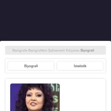
Biyografi
›
Biyografiler
›
Şahsenem Kılıçeva
› Biyografi
Biyografi
İstatistik