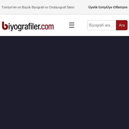
Türkiye’nin en Büyük Biyografi ve Otobiyografi Sitesi
Üyelik Girişi
Üye Ol
İletişim
☰
Ara