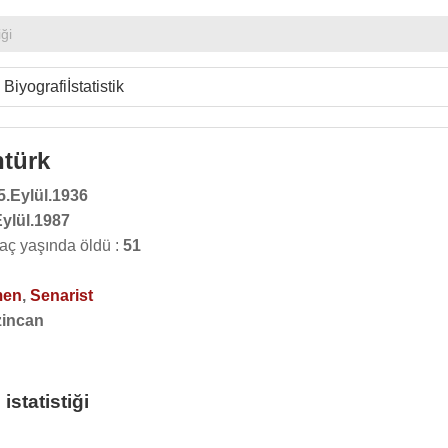
iği
Biyografi
İstatistik
türk
5.Eylül.1936
Eylül.1987
aç yaşında öldü :
51
men
,
Senarist
zincan
statistiği