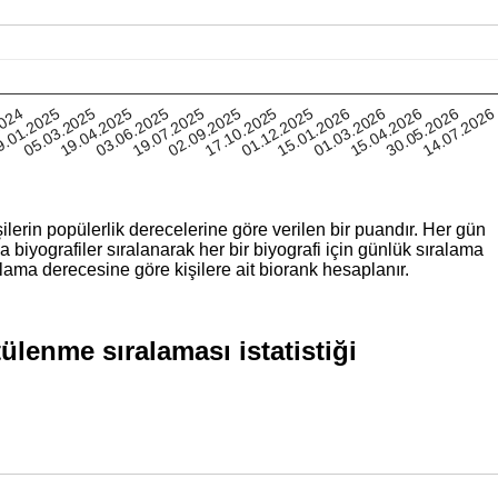
01.12.2025
15.04.2026
2024
19.04.2025
02.09.2025
15.01.2026
30.05.2026
.01.2025
03.06.2025
17.10.2025
01.03.2026
14.07.2026
05.03.2025
19.07.2025
ilerin popülerlik derecelerine göre verilen bir puandır. Her gün
iyografiler sıralanarak her bir biyografi için günlük sıralama
lama derecesine göre kişilere ait biorank hesaplanır.
lenme sıralaması istatistiği