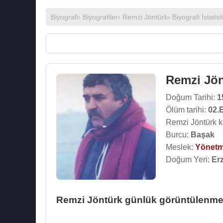
Biyografi
›
Biyografiler
›
Remzi Jöntürk
› Biyografi İstatist
Remzi Jön
Doğum Tarihi:
1
Ölüm tarihi:
02.
Remzi Jöntürk k
Burcu:
Başak
Meslek:
Yönet
Doğum Yeri:
Er
Remzi Jöntürk günlük görüntülenme i