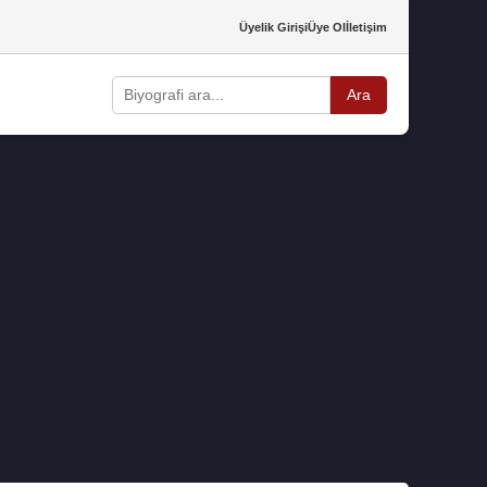
Üyelik Girişi
Üye Ol
İletişim
Ara