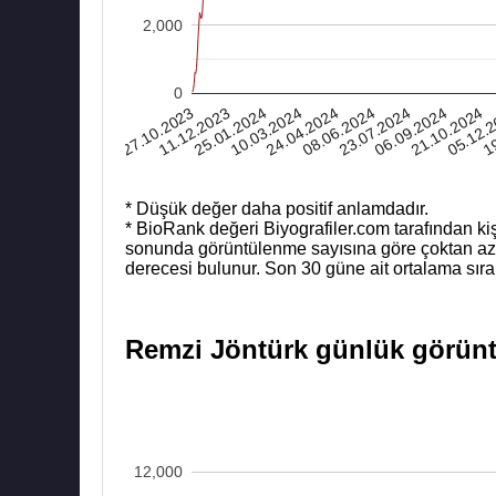
2,000
0
27.10.2023
10.03.2024
23.07.2024
05.12.
11.12.2023
24.04.2024
06.09.2024
19
25.01.2024
08.06.2024
21.10.2024
* Düşük değer daha positif anlamdadır.
* BioRank değeri Biyografiler.com tarafından kiş
sonunda görüntülenme sayısına göre çoktan aza b
derecesi bulunur. Son 30 güne ait ortalama sıra
Remzi Jöntürk günlük görüntü
12,000