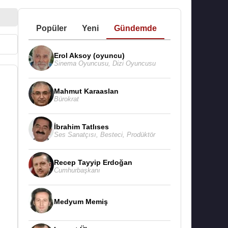
Popüler
Yeni
Gündemde
Erol Aksoy (oyuncu)
Sinema Oyuncusu
,
Dizi Oyuncusu
Mahmut Karaaslan
Bürokrat
İbrahim Tatlıses
Ses Sanatçısı
,
Besteci
,
Prodüktör
Recep Tayyip Erdoğan
Cumhurbaşkanı
Medyum Memiş