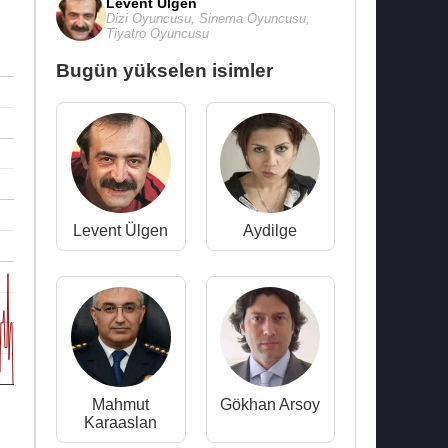
Levent Ülgen
Dizi Oyuncusu
,
Sinema Oyuncusu
,
Tiyatro Oyuncusu
Bugün yükselen isimler
Levent Ülgen
Aydilge
Mahmut
Gökhan Arsoy
Karaaslan