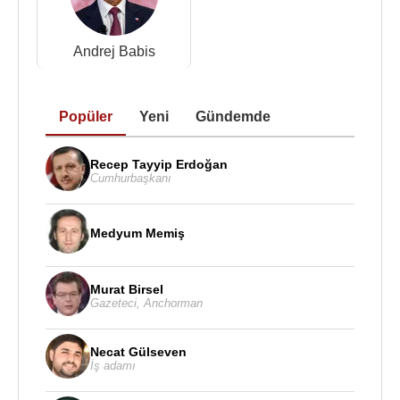
Petr Pavel
, 2018 yılında aktif askerlik görevinden
emekli olmuştur. Emekliliğinin ardından güvenlik,
Andrej Babis
dış politika ve uluslararası ilişkiler konularında
konuşmalar yapmış; demokratik kurumlar, Batı
ittifakı ve
Avrupa
güvenliği üzerine görüşlerini
Popüler
Yeni
Gündemde
kamuoyuyla paylaşmıştır. Askerî geçmişi, sakin
iletişim tarzı ve parti siyaseti dışındaki konumu,
onun cumhurbaşkanlığı adaylığında öne çıkan
Recep Tayyip Erdoğan
Cumhurbaşkanı
özellikleri olmuştur.
Petr Pavel
, 2023 yılında bağımsız aday olarak
Medyum Memiş
Çekya Cumhurbaşkanlığı Seçimi
’ne katılmıştır.
İkinci turda eski başbakan
Andrej Babis
’i yenerek
oyların yaklaşık yüzde 58’ini almış ve ülkenin
Murat Birsel
Gazeteci
,
Anchorman
dördüncü cumhurbaşkanı seçilmiştir. 9 Mart 2023
tarihinde göreve başlayarak
Miloš Zeman
’ın yerini
Necat Gülseven
almıştır.
İş adamı
Cumhurbaşkanlığı döneminde
Petr Pavel
,
Avrupa