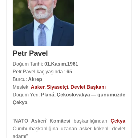
Petr Pavel
Doğum Tarihi:
01.Kasım.1961
Petr Pavel kaç yaşında :
65
Burcu:
Akrep
Meslek:
Asker
,
Siyasetçi
,
Devlet Başkanı
Doğum Yeri:
Planá, Çekoslovakya — günümüzde
Çekya
“
NATO Askerî Komitesi
başkanlığından
Çekya
Cumhurbaşkanlığına uzanan asker kökenli devlet
adamı”