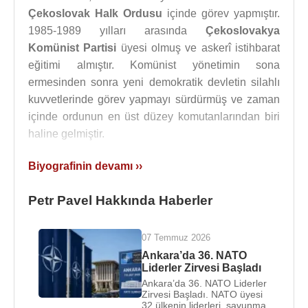
Çekoslovak Halk Ordusu
içinde görev yapmıştır.
1985-1989 yılları arasında
Çekoslovakya
Komünist Partisi
üyesi olmuş ve askerî istihbarat
eğitimi almıştır. Komünist yönetimin sona
ermesinden sonra yeni demokratik devletin silahlı
kuvvetlerinde görev yapmayı sürdürmüş ve zaman
içinde ordunun en üst düzey komutanlarından biri
haline gelmiştir.
Petr Pavel
’in askerî kariyerindeki en dikkat çekici
Biyografinin devamı ››
dönemlerden biri, 1990’lı yılların başındaki eski
Yugoslavya
görevleridir.
Birleşmiş Milletler
barış
Petr Pavel Hakkında Haberler
gücü bünyesinde görev yapan
Petr Pavel
,
Bosna-
Hersek
’te kuşatma altında kalan Fransız
07 Temmuz 2026
askerlerinin kurtarılmasına katkı sağlayan
Ankara’da 36. NATO
operasyonla tanınmıştır. Bu görev nedeniyle
Liderler Zirvesi Başladı
Fransa
tarafından askerî cesaret nişanıyla
Ankara’da 36. NATO Liderler
Zirvesi Başladı. NATO üyesi
ödüllendirilmiştir.
32 ülkenin liderleri, savunma