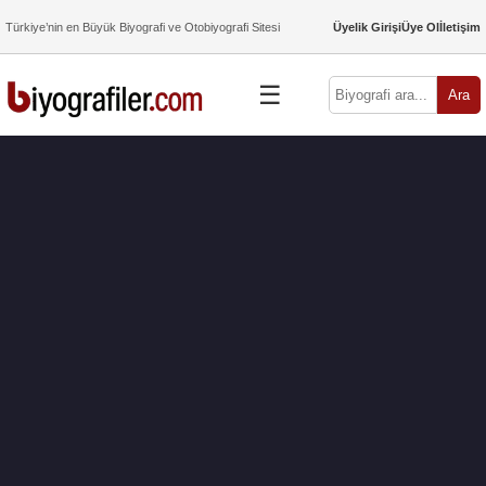
Türkiye’nin en Büyük Biyografi ve Otobiyografi Sitesi
Üyelik Girişi
Üye Ol
İletişim
☰
Ara