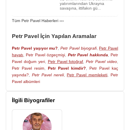
yatırımlarından Ukrayna
Petr Pavel
, sonraki yıllarda özel kuvvetler
savaşına, ittifakın gü...
komutanlığı, askerî ataşelik, Savunma Bakanlığı
Tüm Petr Pavel Haberleri ›››
harekât birimleri ve Genelkurmay yönetimi gibi
çeşitli görevlerde bulunmuştur. 2012-2015 yılları
Petr Pavel İçin Yapılan Aramalar
arasında
Çekya Silahlı Kuvvetleri Genelkurmay
Başkanı
olarak görev yapmış ve ülkenin en yüksek
Petr Pavel yaşıyor mu?
,
Petr Pavel biyografi
,
Petr Pavel
rütbeli askerî yetkilisi olmuştur.
hayatı
,
Petr Pavel özgeçmişi
,
Petr Pavel hakkında
,
Petr
Pavel doğum yeri
,
Petr Pavel fotoğraf
,
Petr Pavel video
,
2015 yılında
Petr Pavel
,
NATO Askerî Komitesi
Petr Pavel resim
,
Petr Pavel kimdir?
,
Petr Pavel kaç
Başkanı
seçilmiştir. 2015-2018 yılları arasında
yaşında?
,
Petr Pavel nereli
,
Petr Pavel memleketi
,
Petr
yürüttüğü bu görevde, üye ülkelerin genelkurmay
Pavel albümleri
başkanlarını temsil eden ve ittifakın askerî
stratejileri konusunda danışmanlık sağlayan en üst
düzey askerî yetkililerden biri olmuştur. Bu göreve
İlgili Biyografiler
gelen ilk eski Doğu Bloku ülkesi temsilcilerinden
biri olması, kariyerinin uluslararası ölçekteki en
önemli başarılarından biri kabul edilmiştir.