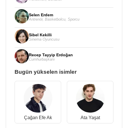
Selen Erdem
Antrenör
,
Basketbolcu
,
Sporcu
Sibel Kekilli
Sinema Oyuncusu
Recep Tayyip Erdoğan
Cumhurbaşkanı
Bugün yükselen isimler
Çağan Efe Ak
Ata Yaşat