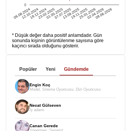
0
06.08.2024
12.10.2024
18.12.2024
23.02.2025
01.05.2025
07.07.2025
13.09.2025
19.11.2025
25.01.2026
02.04.2026
08.06.2026
* Düşük değer daha positif anlamdadır.
Gün
sonunda kişinin görüntülenme sayısına göre
kaçıncı sırada olduğunu gösterir.
Popüler
Yeni
Gündemde
Engin Koç
Model
,
Sinema Oyuncusu
,
Dizi Oyuncusu
Necat Gülseven
İş adamı
Canan Gerede
Yönetmen
,
Senarist