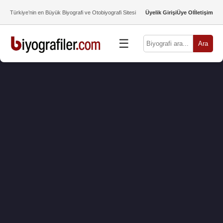
Türkiye’nin en Büyük Biyografi ve Otobiyografi Sitesi
Üyelik Girişi
Üye Ol
İletişim
☰
Ara