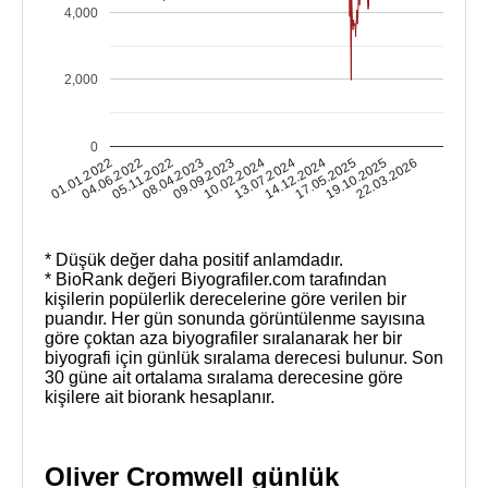
4,000
2,000
0
19.10.2025
01.01.2022
05.11.2022
09.09.2023
13.07.2024
17.05.2025
22.03.2026
04.06.2022
08.04.2023
10.02.2024
14.12.2024
* Düşük değer daha positif anlamdadır.
* BioRank değeri Biyografiler.com tarafından
kişilerin popülerlik derecelerine göre verilen bir
puandır. Her gün sonunda görüntülenme sayısına
göre çoktan aza biyografiler sıralanarak her bir
biyografi için günlük sıralama derecesi bulunur. Son
30 güne ait ortalama sıralama derecesine göre
kişilere ait biorank hesaplanır.
Oliver Cromwell günlük