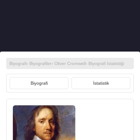
Biyografi
›
Biyografiler
›
Oliver Cromwell
› Biyografi İstatistiği
Biyografi
İstatistik