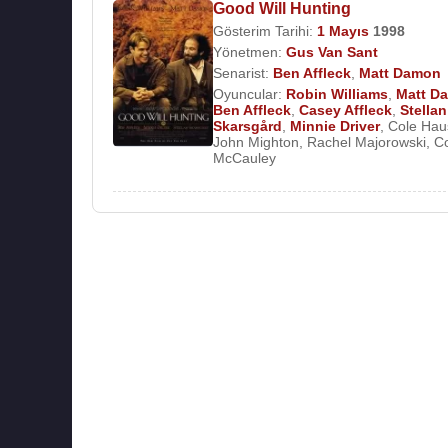
Good Will Hunting
Gösterim Tarihi:
1 Mayıs
1998
Yönetmen:
Gus Van Sant
Senarist:
Ben Affleck
,
Matt Damon
Oyuncular:
Robin Williams
,
Matt D
Ben Affleck
,
Casey Affleck
,
Stellan
Skarsgård
,
Minnie Driver
,
Cole Hau
John Mighton
,
Rachel Majorowski
,
Co
McCauley