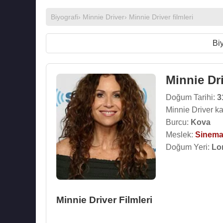
Biyografi
›
Minnie Driver
›
Minnie Driver filmleri
Biy
Minnie Dr
Doğum Tarihi:
3
Minnie Driver k
Burcu:
Kova
Meslek:
Sinema
Doğum Yeri:
Lon
Minnie Driver Filmleri