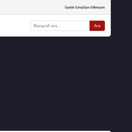
Üyelik Girişi
Üye Ol
İletişim
Ara