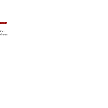
amon
,
ser
,
lleen