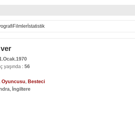
ografi
Filmler
İstatistik
iver
1.Ocak.1970
aç yaşında :
56
 Oyuncusu
,
Besteci
dra, İngiltere