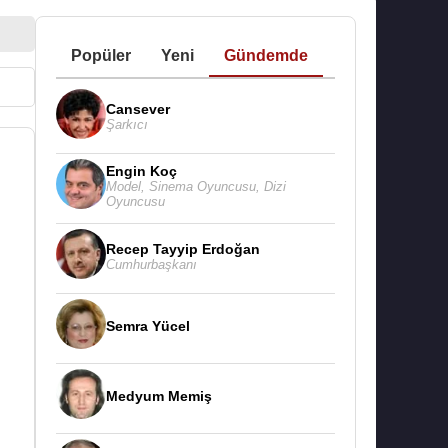
Popüler
Yeni
Gündemde
Cansever
Şarkıcı
Engin Koç
Model
,
Sinema Oyuncusu
,
Dizi
Oyuncusu
Recep Tayyip Erdoğan
Cumhurbaşkanı
Semra Yücel
Medyum Memiş