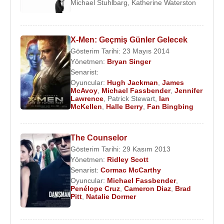
Michael Stuhlbarg
,
Katherine Waterston
X-Men: Geçmiş Günler Gelecek
Gösterim Tarihi: 23 Mayıs 2014
Yönetmen:
Bryan Singer
Senarist:
Oyuncular:
Hugh Jackman
,
James
McAvoy
,
Michael Fassbender
,
Jennifer
Lawrence
,
Patrick Stewart
,
Ian
McKellen
,
Halle Berry
,
Fan Bingbing
The Counselor
Gösterim Tarihi: 29 Kasım 2013
Yönetmen:
Ridley Scott
Senarist:
Cormac McCarthy
Oyuncular:
Michael Fassbender
,
Penélope Cruz
,
Cameron Diaz
,
Brad
Pitt
,
Natalie Dormer