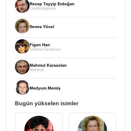
Recep Tayyip Erdoğan
Cumhurbaşkanı
Semra Yücel
Figen Han
Sinema Oyuncusu
Mahmut Karaaslan
Bürokrat
Medyum Memiş
Bugün yükselen isimler