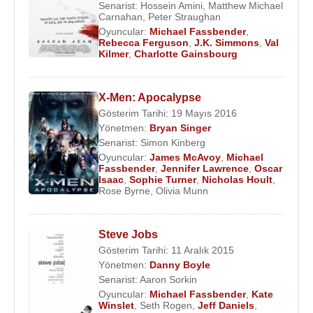
Senarist:
Hossein Amini
,
Matthew Michael
Carnahan
,
Peter Straughan
Oyuncular:
Michael Fassbender
,
Rebecca Ferguson
,
J.K. Simmons
,
Val
Kilmer
,
Charlotte Gainsbourg
X-Men: Apocalypse
Gösterim Tarihi: 19 Mayıs 2016
Yönetmen:
Bryan Singer
Senarist:
Simon Kinberg
Oyuncular:
James McAvoy
,
Michael
Fassbender
,
Jennifer Lawrence
,
Oscar
Isaac
,
Sophie Turner
,
Nicholas Hoult
,
Rose Byrne
,
Olivia Munn
Steve Jobs
Gösterim Tarihi: 11 Aralık 2015
Yönetmen:
Danny Boyle
Senarist:
Aaron Sorkin
Oyuncular:
Michael Fassbender
,
Kate
Winslet
,
Seth Rogen
,
Jeff Daniels
,