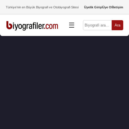
Türkiye’nin en Büyük Biyografi ve Otobiyografi Sitesi
Üyelik Girişi
Üye Ol
İletişim
☰
Ara