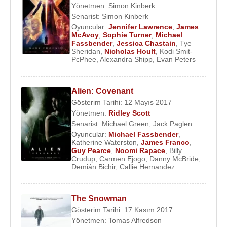
Yönetmen:
Simon Kinberk
Senarist:
Simon Kinberk
Oyuncular:
Jennifer Lawrence
,
James
McAvoy
,
Sophie Turner
,
Michael
Fassbender
,
Jessica Chastain
,
Tye
Sheridan
,
Nicholas Hoult
,
Kodi Smit-
PcPhee
,
Alexandra Shipp
,
Evan Peters
Alien: Covenant
Gösterim Tarihi: 12 Mayıs 2017
Yönetmen:
Ridley Scott
Senarist:
Michael Green
,
Jack Paglen
Oyuncular:
Michael Fassbender
,
Katherine Waterston
,
James Franco
,
Guy Pearce
,
Noomi Rapace
,
Billy
Crudup
,
Carmen Ejogo
,
Danny McBride
,
Demián Bichir
,
Callie Hernandez
The Snowman
Gösterim Tarihi: 17 Kasım 2017
Yönetmen:
Tomas Alfredson