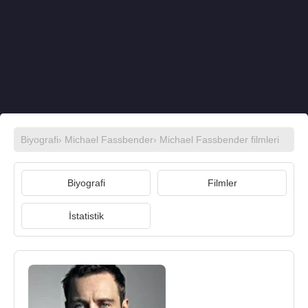
Biyografi
›
Michael Fassbender
›
Michael Fassbender filmleri
Biyografi
Filmler
İstatistik