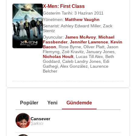
X-Men: First Class
Gösterim Tarihi: 3 Haziran 2011
Yönetmen:
Matthew Vaughn
Senarist:
Ashley Edward Miller
,
Zack
Stentz
Oyuncular:
James McAvoy
,
Michael
Fassbender
,
Jennifer Lawrence
,
Kevin
Bacon
,
Rose Byrne
,
Oliver Platt
,
Jason
Flemyng
,
Zoë Kravitz
,
January Jones
,
Nicholas Hoult
,
Lucas Till Alex
,
Beth
Goddard
,
Caleb Landry Jones
,
Edi
Gathegi
,
Alex González
,
Laurence
Belcher
Popüler
Yeni
Gündemde
Cansever
Şarkıcı