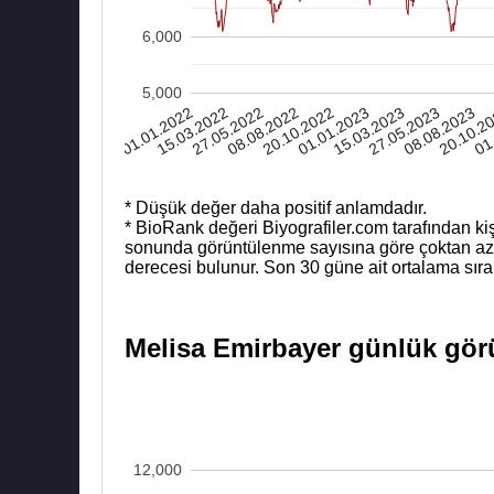
6,000
5,000
01.01.2022
15.03.2022
27.05.2022
08.08.2022
20.10.2022
01.01.2023
15.03.2023
27.05.2023
08.08.2023
20.10.2
01
* Düşük değer daha positif anlamdadır.
* BioRank değeri Biyografiler.com tarafından kiş
sonunda görüntülenme sayısına göre çoktan aza b
derecesi bulunur. Son 30 güne ait ortalama sıra
Melisa Emirbayer günlük görü
12,000