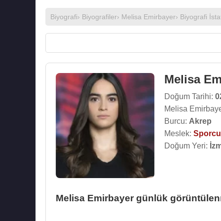
Biyografi
›
Biyografiler
›
Melisa Emirbayer
› Biyografi İstat
Melisa Em
Doğum Tarihi:
0
Melisa Emirbaye
Burcu:
Akrep
Meslek:
Sporcu
Doğum Yeri:
İzm
Melisa Emirbayer günlük görüntülenm