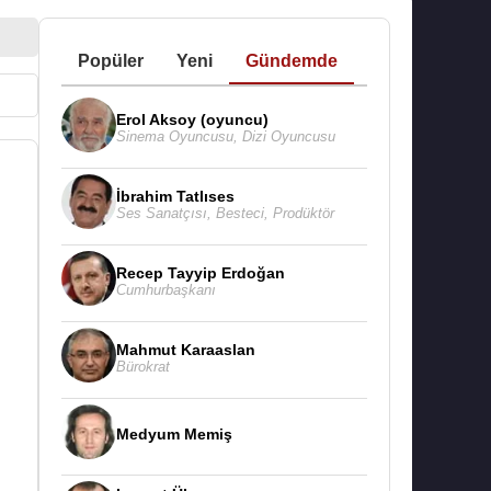
Popüler
Yeni
Gündemde
Erol Aksoy (oyuncu)
Sinema Oyuncusu
,
Dizi Oyuncusu
İbrahim Tatlıses
Ses Sanatçısı
,
Besteci
,
Prodüktör
Recep Tayyip Erdoğan
Cumhurbaşkanı
Mahmut Karaaslan
Bürokrat
Medyum Memiş