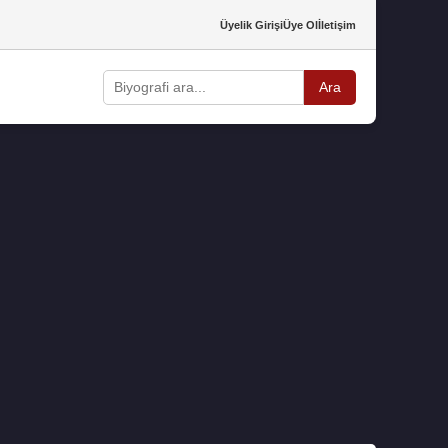
Üyelik Girişi
Üye Ol
İletişim
Ara