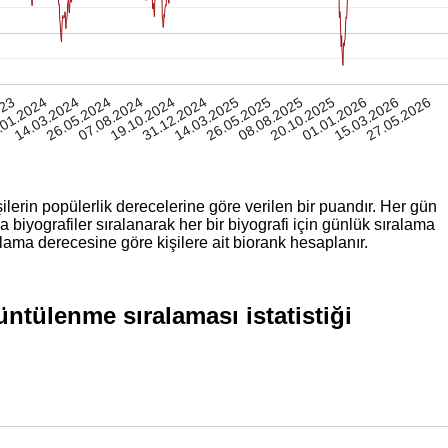
023
.01.2024
14.03.2024
26.05.2024
07.08.2024
19.10.2024
31.12.2024
14.03.2025
26.05.2025
08.08.2025
20.10.2025
01.01.2026
15.03.2026
27.05.2026
ilerin popülerlik derecelerine göre verilen bir puandır. Her gün
iyografiler sıralanarak her bir biyografi için günlük sıralama
lama derecesine göre kişilere ait biorank hesaplanır.
ntülenme sıralaması istatistiği