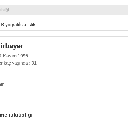
istiği
Biyografi
İstatistik
irbayer
2.Kasım.1995
r kaç yaşında :
31
ir
e istatistiği