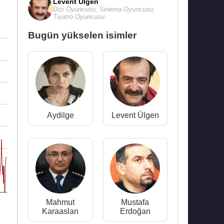
Levent Ülgen
Dizi Oyuncusu
,
Sinema Oyuncusu
,
Tiyatro Oyuncusu
Bugün yükselen isimler
Aydilge
Levent Ülgen
Mahmut
Mustafa
Karaaslan
Erdoğan