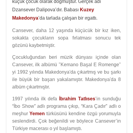
küçük çocuk olarak doğmuştur. Gerçek adı
Dzansever Dalipova’dır. Babası
Kuzey
Makedonya
’da tarlada çalışan bir ırgattı.
Cansever, daha 12 yaşında küçücük bir kız iken,
sokakta çocukların sopa fırlatması sonucu tek
gözünü kaybetmiştir.
Çocukluğundan beri müzik dünyası içinde olan
Cansever, ilk albümü "Kemano Başal E Romenge"
yi 1992 yılında Makedonya'da çıkartmış ve bu şarkı
ile büyük bir başarı yakalamıştır. Makedonya'da 8
albüm çıkartmıştır.
1997 yılında ilk defa
İbrahim Tatlıses
’in sunduğu
“İbo Show” adlı programa çıkıp, “Kara Çadır” adlı o
meşhur
Yemen
türküsünü kendine özgü yorumuyla
seslendirdi. Çok beğenildi ve böylece Cansever’in
Türkiye macerası o yıl başlamıştı.