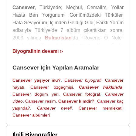
Cansever
, Türkiyede; Meçhul, Cemalim, Yollar
Hasta Ben Yorgunum, Gönlümüzdeki Türküler,
Hala Seviyorum, İçimden Geldiği Gibi, Farklı Yorum
adlarıyla Türkiye'de 7 albüm çıkarttıktan sonra,
2009 yılında
Bulgaristan
'da "Roveno O Note"
adıyla bir albüm daha çıkartmıştır. Kara Çadır,
Biyografinin devamı ››
Cemalim, Yollar Hasta Ben Yorgunum, Eller Aldı,
Kader, Aldanma Çocuksun, Terketmek Ne Kadar
Cansever İçin Yapılan Aramalar
Kolay, Acıların Kadını, Canım Dediklerim, Ağla
Gözbebeğim, Ağlayamam ki, Dön Gayri, Mühür
Cansever yaşıyor mu?
,
Cansever biyografi
,
Cansever
Gözlüm, Haydar Haydar, Nem Kaldı, Ayağında
hayatı
,
Cansever özgeçmişi
,
Cansever hakkında
,
Kundura, Zalim Felek, Nöbetteyim, Kışlalar Doldu
Cansever doğum yeri
,
Cansever fotoğraf
,
Cansever
Bugün, Durdurun Dünyayı, Yüce Dağ Başında,
video
,
Cansever resim
,
Cansever kimdir?
,
Cansever kaç
Yara Benim, Duman Oldum gibi birbirinden güzel
yaşında?
,
Cansever nereli
,
Cansever memleketi
,
şarkılara farklı yorumuyla ayrı bir renk katmış ve
Cansever albümleri
milyonların sevgilisi olmuştur.
Klip Müzik ile çalıştığı yıllarda iyi bir promosyon
İlgili Biyografiler