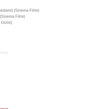
estami) (Sinema Filmi)
 (Sinema Filmi)
Dizisi)
ilmi)
 Filmi)
(TV Dizisi)
(Konuk Oyuncu ) (Sinema Filmi)
Uygun
,