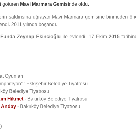
i götüren
Mavi Marmara Gemisi
nde oldu.
rlerin saldırısına uğrayan Mavi Marmara gemisine binmeden ön
lendi. 2011 yılında boşandı.
t
Funda Zeynep Ekincioğlu
ile evlendi. 17 Ekim
2015
tarihin
.
at Oyunları
mphitryon" : Eskişehir Belediye Tiyatrosu
rköy Belediye Tiyatrosu
ım Hikmet
- Bakırköy Belediye Tiyatrosu
t Anday
- Bakırköy Belediye Tiyatrosu
)