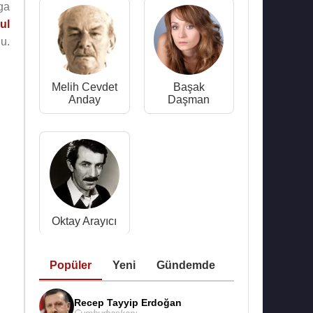
ga
ul
u.
Melih Cevdet
Başak
Anday
Daşman
Oktay Arayıcı
Popüler
Yeni
Gündemde
Recep Tayyip Erdoğan