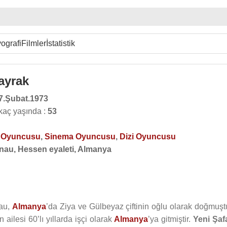
ografi
Filmler
İstatistik
ayrak
7.Şubat.1973
kaç yaşında :
53
o Oyuncusu
,
Sinema Oyuncusu
,
Dizi Oyuncusu
nau, Hessen eyaleti, Almanya
au,
Almanya
’da Ziya ve Gülbeyaz çiftinin oğlu olarak doğmuştu
ailesi 60’lı yıllarda işçi olarak
Almanya
’ya gitmiştir.
Yeni Şaf