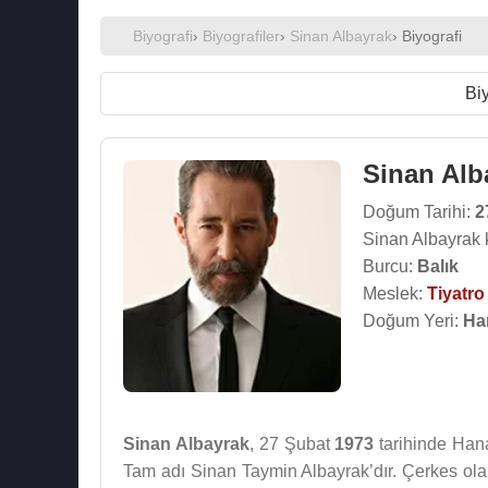
Biyografi
›
Biyografiler
›
Sinan Albayrak
› Biyografi
Biy
Sinan Alb
Doğum Tarihi:
2
Sinan Albayrak 
Burcu:
Balık
Meslek:
Tiyatr
Doğum Yeri:
Ha
Sinan Albayrak
, 27 Şubat
1973
tarihinde Han
Tam adı Sinan Taymin Albayrak’dır. Çerkes olan 