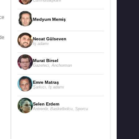
Cumhurbaşkanı
ce
Medyum Memiş
de
Necat Gülseven
İş adamı
Murat Birsel
Gazeteci
,
Anchorman
Emre Matraş
Şarkıcı
,
İş adamı
Selen Erdem
Antrenör
,
Basketbolcu
,
Sporcu