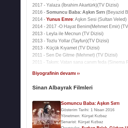
2017 - Yalaza (İbrahim Akartürk)(TV Dizisi)
2016 -
Somuncu Baba: Aşkın Sırrı
(Beyazid B
2014 -
Yunus Emre
: Aşkın Sesi (Sultan Veled)
2014 - 2017 -O Hayat Benim(Mehmet Emir) (TV 
2013 - Leyla ile Mecnun (TV Dizisi)
2013 - Tozlu Yollar (Tayfun)(TV Dizisi)
2013 - Küçük Kıyamet (TV Dizisi)
2011 - Sen De Gitme (Mehmet) (TV Dizisi)
2011 - Takım: Vatan sana canım feda (Sinema F
2010 - Sultanın Sırrı (Hakan) (Sinema Filmi)
Biyografinin devamı ››
2010 - Eşrefpaşalılar (Hoca) (Sinema Filmi)
2008 - Benimle Oynarmısın (Tv Programı)
Sinan Albayrak Filmleri
2007 - Zeynep'in Sekiz Günü (Barmen) (Sinema
2007 - Yersiz Yurtsuz (İshak) (TV Dizisi)
Somuncu Baba: Aşkın Sırrı
2007 - 2008 - Parmaklıklar Ardında (Tarık İnan) 
Gösterim Tarihi: 1 Nisan 2016
2007 - Kilit (Sinema Filmi)
Yönetmen:
Kürşat Kızbaz
2007 - Bayrampaşa: Ben Fazla Kalmayacağım 
Senarist:
Kürşat Kızbaz
2006 - Çinliler Geliyor (Yuppie) (Sinema Filmi)
Oyuncular:
Furkan Palalı
,
Gürkan 