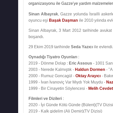
organizasyonu ile Gazze'ye yardım malzemeler
Sinan Albayrak
, Gazze yolunda İsrailli aske
oyuncu eşi
Başak Daşman
ile 2010 yılında ev
Sinan Albayrak, 3 Mart 2012 tarihinde avuka
boşandı.
29 Ekim 2019 tarihinde
Seda Yazıcı
ile evlendi
Oynadığı Tiyatro Oyunları
:
2019 - Dönme Dolap :
Eric Assous
- 1001 San
2003 - Nerede Kalmıştık -
Haldun Dormen
- "A
2000 - Rumuz Goncagül -
Oktay Arayıcı
- Bakı
1999 - İvan İvanoviç Var Mıydı Yok Muydu -
Naz
1999 - Bir Cinayetin Söylencesi -
Melih Cevde
Filmleri ve Dizileri
:
2020 - İyi Günde Kötü Günde (Bülent)(TV Dizisi
2019 - Kalk gidelim (Ali Demir)(TV Dizisi)