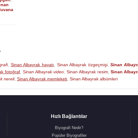
enan
Tuvana
ema Filmi)
r
rafi
,
Sinan Albayrak hayatı
,
Sinan Albayrak özgeçmişi
,
Sinan Albayr
)
ak fotoğraf
,
Sinan Albayrak video
,
Sinan Albayrak resim
,
Sinan Albayr
k nereli
,
Sinan Albayrak memleketi
,
Sinan Albayrak albümleri
)
a Filmi)
Hızlı Bağlantılar
TV Dizisi)
Biyografi Nedir?
Popüler Biyografiler