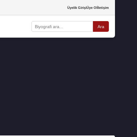
Üyelik Girişi
Üye Ol
İletişim
Ara