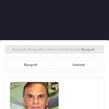
Biyografi
›
Biyografiler
›
Mehmet Nazif Günal
› Biyografi
Biyografi
İstatistik