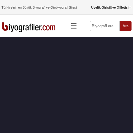
Türkiye’nin en Büyük Biyografi ve Otobiyografi Sitesi
Üyelik Girişi
Üye Ol
İletişim
☰
Ara