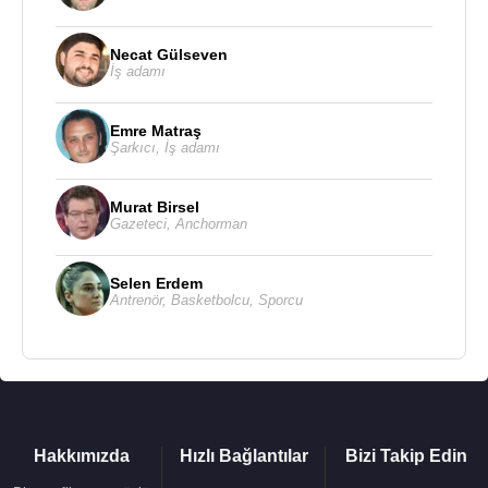
personeli tarafından işletilmektedir.
Necat Gülseven
2013 yılında MNG, bünyesindeki 1978 yılında
İş adamı
kurulan
Mapa İnşaat
ile
İstanbul
’daki 3.
Havalimanı ihalesini aldı.
Emre Matraş
Şarkıcı
,
İş adamı
Enerji sektöründe, toplam kurulu gücü 95 MW ve
yıllık üretimi 650.000.000 kws olan Hamzalı,
Murat Birsel
Reşadiye 1-2-3 ve Aralık hidroelektrik santralları
Gazeteci
,
Anchorman
MNG Şirketler Topluluğu bünyesinde yer alan enerji
firmaları tarafından gerçekleştirilmiş ve bu santrallar
Selen Erdem
yakın bir zamanda yabancı bir enerji firması
Antrenör
,
Basketbolcu
,
Sporcu
tarafından satın alınmıştır. MNG Şirketler Topluluğu
hidroelektrik santrallarına yönelik yatırım ve yapım
faaliyetlerini, Türkiye'nin değişik bölgelerinde yer
alan 5 adet hidroelektrik santral projeleri ile
sürdürmektedir.
Hakkımızda
Hızlı Bağlantılar
Bizi Takip Edin
Kızı Merve Günal’da inşaat mühendisi olarak
New