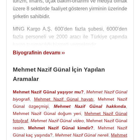
turizm, finans, uçak bakım-onarımı ve medya olmak
üzere 8 sektörde faaliyet gösteren yirminin üzerinde
şirketin sahibidir.
MNG Kargo A.Ş. 600'den fazla şubesi, 6000'den
fazla personeli ve 2000 aracı ile Türkiye çapında
kargo taşımacılığı hizmeti vermektedir.
Biyografinin devamı ››
Grupta 20 bin kişi çalışıyor. MNG Şirketler
Topluluğu
Cezayir
,
Libya
,
Suudi Arabistan
,
Mehmet Nazif Günal İçin Yapılan
Birleşik Arap Emirlikleri
ve
Bulgaristan
’da toplam
Aramalar
bedeli 3.5 milyar doları aşan çeşitli inşaat işlerini ve
Türkiye’deki taahhütleri yerine getiriyor.
Mehmet Nazif Günal yaşıyor mu?
,
Mehmet Nazif Günal
biyografi
,
Mehmet Nazif Günal hayatı
,
Mehmet Nazif
MNG Şirketler Topluluğu'na bağlı yüklenici firmalar
Günal özgeçmişi
,
Mehmet Nazif Günal hakkında
,
her türlü bina ve gökdelenler, alışveriş ve ticaret
Mehmet Nazif Günal doğum yeri
,
Mehmet Nazif Günal
merkezleri, oteller, tatil köyleri, sanayi tesisleri,
fotoğraf
,
Mehmet Nazif Günal video
,
Mehmet Nazif Günal
baraj, hidroelektrik santralları ve sulama tesisleri,
resim
,
Mehmet Nazif Günal kimdir?
,
Mehmet Nazif
tüneller, otoyollar ve karayolları, betonarme silolar,
Günal kaç yaşında?
,
Mehmet Nazif Günal nereli
,
Mehmet
atıksu ve içmesuyu arıtma tesisleri, hafriyat işleri,