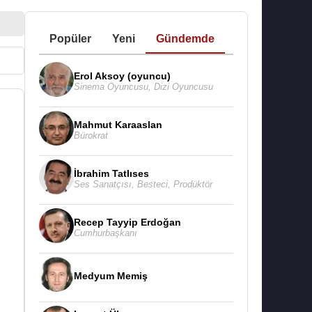
Popüler
Yeni
Gündemde
Erol Aksoy (oyuncu)
Sinema Oyuncusu
,
Dizi Oyuncusu
Mahmut Karaaslan
Bürokrat
İbrahim Tatlıses
Ses Sanatçısı
,
Besteci
,
Prodüktör
Recep Tayyip Erdoğan
Cumhurbaşkanı
Medyum Memiş