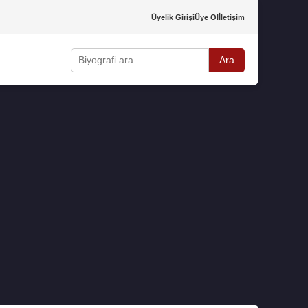
Üyelik Girişi
Üye Ol
İletişim
Ara