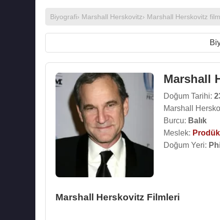
Biyografi
›
Marshall Herskovitz
›
Marshall Herskovitz film
Biy
Marshall 
Doğum Tarihi:
2
Marshall Hersko
Burcu:
Balık
Meslek:
Prodük
Doğum Yeri:
Ph
Marshall Herskovitz Filmleri