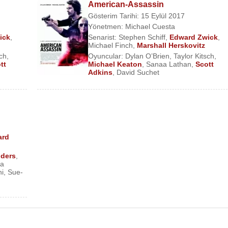
American-Assassin
Gösterim Tarihi: 15 Eylül 2017
Yönetmen:
Michael Cuesta
ick
,
Senarist:
Stephen Schiff
,
Edward Zwick
,
Michael Finch
,
Marshall Herskovitz
sch
,
Oyuncular:
Dylan O’Brien
,
Taylor Kitsch
,
tt
Michael Keaton
,
Sanaa Lathan
,
Scott
Adkins
,
David Suchet
ard
lders
,
ka
ni
,
Sue-