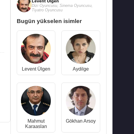
Levent Ülgen
Dizi Oyuncusu
,
Sinema Oyuncusu
,
Tiyatro Oyuncusu
Bugün yükselen isimler
Levent Ülgen
Aydilge
Mahmut
Gökhan Arsoy
Karaaslan