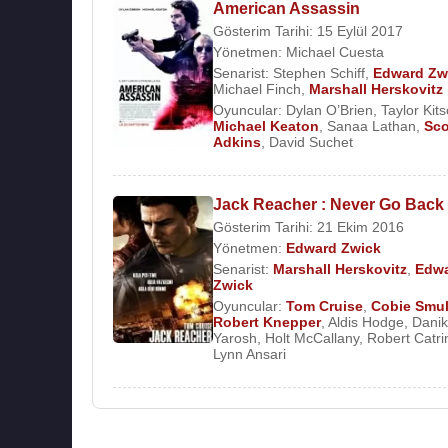
American Assassin
Gösterim Tarihi: 15 Eylül 2017
Yönetmen:
Michael Cuesta
Senarist:
Stephen Schiff
,
Edward Zw
Michael Finch
,
Marshall Herskovitz
Oyuncular:
Dylan O’Brien
,
Taylor Kit
Michael Keaton
,
Sanaa Lathan
,
Sco
Adkins
,
David Suchet
Jack Reacher : Never Go Back
Gösterim Tarihi: 21 Ekim 2016
Yönetmen:
Edward Zwick
Senarist:
Marshall Herskovitz
,
Edw
Zwick
Oyuncular:
Tom Cruise
,
Cobie Smu
Robert Knepper
,
Aldis Hodge
,
Dani
Yarosh
,
Holt McCallany
,
Robert Catri
Lynn Ansari