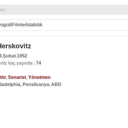
leri
ografi
Filmler
İstatistik
Herskovitz
3.Şubat.1952
vitz kaç yaşında :
74
tör
,
Senarist
,
Yönetmen
iladelphia, Pensilvanya, ABD