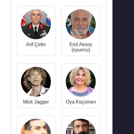
Arif Çetin
Erol Aksoy
(oyuncu)
Mick Jagger
Oya Küçümen