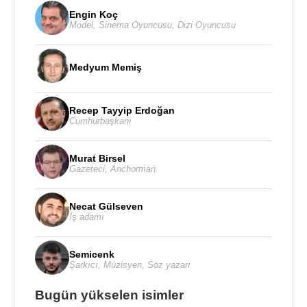
Engin Koç
Model
,
Sinema Oyuncusu
,
Dizi Oyuncusu
Medyum Memiş
Recep Tayyip Erdoğan
Cumhurbaşkanı
Murat Birsel
Gazeteci
,
Anchorman
Necat Gülseven
İş adamı
Semicenk
Şarkıcı
,
Müzisyen
,
Söz yazarı
Bugün yükselen isimler