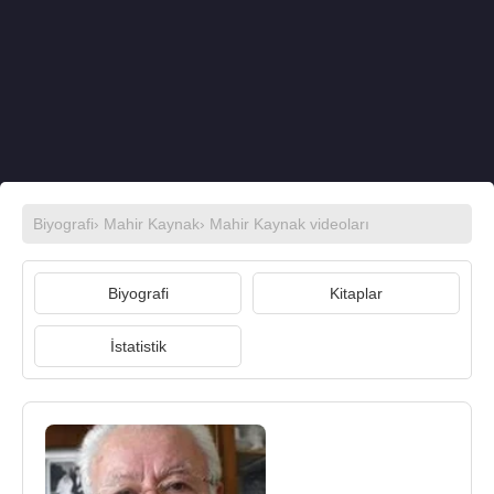
Biyografi
›
Mahir Kaynak
›
Mahir Kaynak videoları
Biyografi
Kitaplar
İstatistik