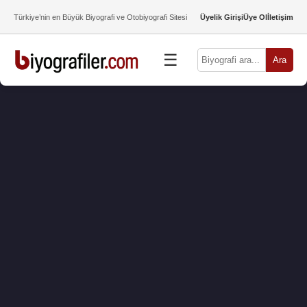
Türkiye’nin en Büyük Biyografi ve Otobiyografi Sitesi
Üyelik Girişi
Üye Ol
İletişim
☰
Ara